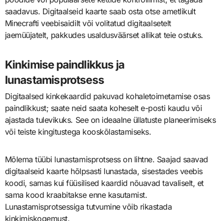
saadavus. Digitaalseid kaarte saab osta otse ametlikult
Minecrafti veebisaidilt või volitatud digitaalsetelt
jaemüüjatelt, pakkudes usaldusväärset allikat teie ostuks.
Kinkimise paindlikkus ja
lunastamisprotsess
Digitaalsed kinkekaardid pakuvad kohaletoimetamise osas
paindlikkust; saate neid saata koheselt e-posti kaudu või
ajastada tulevikuks. See on ideaalne üllatuste planeerimiseks
või teiste kingitustega kooskõlastamiseks.
Mõlema tüübi lunastamisprotsess on lihtne. Saajad saavad
digitaalseid kaarte hõlpsasti lunastada, sisestades veebis
koodi, samas kui füüsilised kaardid nõuavad tavaliselt, et
sama kood kraabitakse enne kasutamist.
Lunastamisprotsessiga tutvumine võib rikastada
kinkimiskogemust.