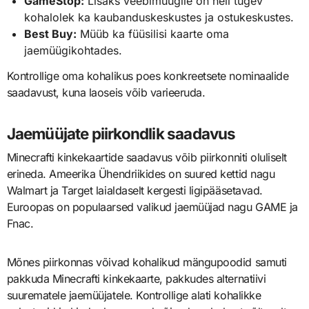
GameStop:
Lisaks veebimüügile on neil tugev
kohalolek ka kaubanduskeskustes ja ostukeskustes.
Best Buy:
Müüb ka füüsilisi kaarte oma
jaemüügikohtades.
Kontrollige oma kohalikus poes konkreetsete nominaalide
saadavust, kuna laoseis võib varieeruda.
Jaemüüjate piirkondlik saadavus
Minecrafti kinkekaartide saadavus võib piirkonniti oluliselt
erineda. Ameerika Ühendriikides on suured kettid nagu
Walmart ja Target laialdaselt kergesti ligipääsetavad.
Euroopas on populaarsed valikud jaemüüjad nagu GAME ja
Fnac.
Mõnes piirkonnas võivad kohalikud mängupoodid samuti
pakkuda Minecrafti kinkekaarte, pakkudes alternatiivi
suurematele jaemüüjatele. Kontrollige alati kohalikke