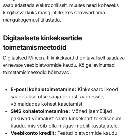
saab edastada elektrooniliselt, muutes need koheseks
kingitusvalikuks mängijatele, kes soovivad oma
mängukogemust täiustada.
Digitaalsete kinkekaartide
toimetamismeetodid
Digitaalsed Minecrafti kinkekaardid on tavaliselt saadaval
erinevate veebiplatvormide kaudu. Kõige levinumad
toimetamismeetodid hõlmavad:
E-posti kohaletoimetamine:
Kinkekaardi kood
saadetakse otse saaja e-posti aadressile,
võimaldades kohest kasutamist.
SMS kohaletoimetamine:
Mõned jaemüüjad
pakuvad võimalust saata kinkekaart tekstisõnumi
kaudu, mis võib olla mugav mobiilikasutajatele.
Veebikonto krediit:
Teatud platvormide kaudu