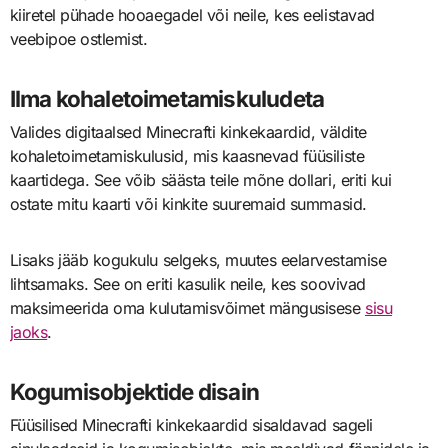
kiiretel pühade hooaegadel või neile, kes eelistavad
veebipoe ostlemist.
Ilma kohaletoimetamiskuludeta
Valides digitaalsed Minecrafti kinkekaardid, väldite
kohaletoimetamiskulusid, mis kaasnevad füüsiliste
kaartidega. See võib säästa teile mõne dollari, eriti kui
ostate mitu kaarti või kinkite suuremaid summasid.
Lisaks jääb kogukulu selgeks, muutes eelarvestamise
lihtsamaks. See on eriti kasulik neile, kes soovivad
maksimeerida oma kulutamisvõimet mängusisese
sisu
jaoks
.
Kogumisobjektide disain
Füüsilised Minecrafti kinkekaardid sisaldavad sageli