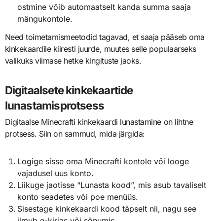
ostmine võib automaatselt kanda summa saaja
mängukontole.
Need toimetamismeetodid tagavad, et saaja pääseb oma
kinkekaardile kiiresti juurde, muutes selle populaarseks
valikuks viimase hetke kingituste jaoks.
Digitaalsete kinkekaartide
lunastamisprotsess
Digitaalse Minecrafti kinkekaardi lunastamine on lihtne
protsess. Siin on sammud, mida järgida:
Logige sisse oma Minecrafti kontole või looge
vajadusel uus konto.
Liikuge jaotisse “Lunasta kood”, mis asub tavaliselt
konto seadetes või poe menüüs.
Sisestage kinkekaardi kood täpselt nii, nagu see
ilmub e-kirjas või sõnumis.