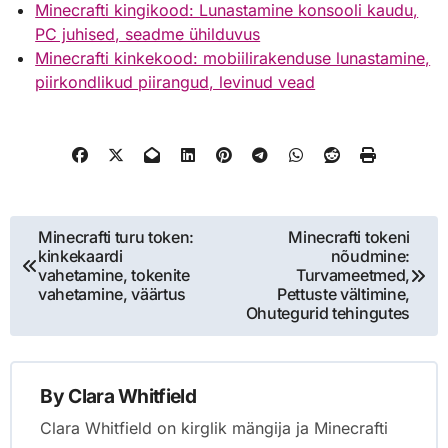
Minecrafti kingikood: Lunastamine konsooli kaudu,
PC juhised, seadme ühilduvus
Minecrafti kinkekood: mobiilirakenduse lunastamine,
piirkondlikud piirangud, levinud vead
Post
Minecrafti turu token:
Minecrafti tokeni
kinkekaardi
nõudmine:
navigation
vahetamine, tokenite
Turvameetmed,
vahetamine, väärtus
Pettuste vältimine,
Ohutegurid tehingutes
By
Clara Whitfield
Clara Whitfield on kirglik mängija ja Minecrafti