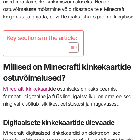
need populaarseks kinkimisvõimaluseks. Nende
ostuvõimaluste mõistmine võib rikastada teie Minecrafti
kogemust ja tagada, et valite igaks juhuks parima kingituse.
Key sections in the article:
Millised on Minecrafti kinkekaartide
ostuvõimalused?
Minecrafti kinkekaart
ide ostmiseks on kaks peamist
formaati: digitaalne ja füüsiline. Igal valikul on oma eelised
ning valik sõltub isiklikest eelistustest ja mugavusest.
Digitaalsete kinkekaartide ülevaade
Minecrafti digitaalsed kinkekaardid on elektroonilised