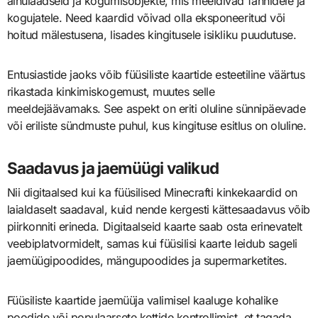
ainulaadseid ja kogumisobjekte, mis meeldivad fännidele ja
kogujatele. Need kaardid võivad olla eksponeeritud või
hoitud mälestusena, lisades kingitusele isikliku puudutuse.
Entusiastide jaoks võib füüsiliste kaartide esteetiline väärtus
rikastada kinkimiskogemust, muutes selle
meeldejäävamaks. See aspekt on eriti oluline sünnipäevade
või eriliste sündmuste puhul, kus kingituse esitlus on oluline.
Saadavus ja jaemüügi valikud
Nii digitaalsed kui ka füüsilised Minecrafti kinkekaardid on
laialdaselt saadaval, kuid nende kergesti kättesaadavus võib
piirkonniti erineda. Digitaalseid kaarte saab osta erinevatelt
veebiplatvormidelt, samas kui füüsilisi kaarte leidub sageli
jaemüügipoodides, mängupoodides ja supermarketites.
Füüsiliste kaartide jaemüüja valimisel kaaluge kohalike
poodide või populaarsete kettide kontrollimist, et tagada