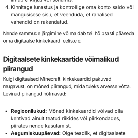
Kinnitage lunastus ja kontrollige oma konto saldo või
mängusisese sisu, et veenduda, et rahalised
vahendid on rakendatud.
Nende sammude järgimine võimaldab teil hõlpsasti pääseda
oma digitaalse kinkekaardi eelistele.
Digitaalsete kinkekaartide võimalikud
piirangud
Kuigi digitaalsed Minecrafti kinkekaardid pakuvad
mugavust, on mõned piirangud, mida tuleks arvesse võtta.
Levinud piirangud hõlmavad:
Regioonilukud:
Mõned kinkekaardid võivad olla
kehtivad ainult teatud riikides või piirkondades,
piirates nende kasutamist.
Aegumiskuupäevad:
Olge teadlik, et digitaalsetel