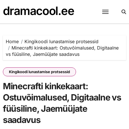
Skip
dramacool.ee
to
content
Home
Kingikoodi lunastamise protsessid
Minecrafti kinkekaart: Ostuvõimalused, Digitaalne
vs füüsiline, Jaemüüjate saadavus
Kingikoodi lunastamise protsessid
Minecrafti kinkekaart:
Ostuvõimalused, Digitaalne vs
füüsiline, Jaemüüjate
saadavus