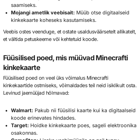
saamiseks.
Mojangi ametlik veebisait:
Müüb otse digitaalseid
kinkekaarte koheseks kasutamiseks.
Veebis ostes veenduge, et ostate usaldusväärsetelt allikatelt,
et vältida petuskeeme või kehtetuid koode.
Füüsilised poed, mis müüvad Minecrafti
kinkekaarte
Füüsilised poed on veel üks võimalus Minecrafti
kinkekaartide ostmiseks, võimaldades teil neid isiklikult osta.
Levinud jaemüüjad hõlmavad:
Walmart:
Pakub nii füüsilisi kaarte kui ka digitaalseid
koode erinevates hindades.
Target:
Hoidke kinkekaarte poes, sageli elektroonika
osakonnas.