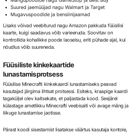
Suured jaemüüjad nagu Walmart ja Target
Mugavuspoodide ja bensiinijaamad
Lisaks võivad veebiturud nagu Amazon pakkuda füüsilisi
kaarte, kuigi saadavus võib varieeruda. Soovitav on
kontrollida kohalikke poode laoseisu, eriti pühade ajal, kui
nõudlus võib suureneda.
Füüsiliste kinkekaartide
lunastamisprotsess
Füüsilise Minecrafti kinkekaardi lunastamiseks peavad
kasutajad järgima lihtsat protsessi. Esiteks, kraapige kaardi
tagaküljel olev kaitsekate, et paljastada kood. Seejärel
külastage ametlikku Minecrafti veebisaiti või avage mäng ja
liikuge lunastamise jaotisse.
Pärast koodi sisestamist lisatakse väärtus kasutaja kontole,