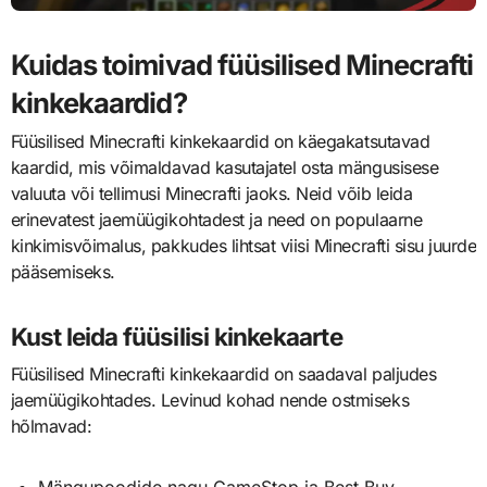
Kuidas toimivad füüsilised Minecrafti
kinkekaardid?
Füüsilised Minecrafti kinkekaardid on käegakatsutavad
kaardid, mis võimaldavad kasutajatel osta mängusisese
valuuta või tellimusi Minecrafti jaoks. Neid võib leida
erinevatest jaemüügikohtadest ja need on populaarne
kinkimisvõimalus, pakkudes lihtsat viisi Minecrafti sisu juurde
pääsemiseks.
Kust leida füüsilisi kinkekaarte
Füüsilised Minecrafti kinkekaardid on saadaval paljudes
jaemüügikohtades. Levinud kohad nende ostmiseks
hõlmavad:
Mängupoodide nagu GameStop ja Best Buy