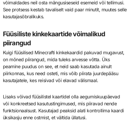
võimaldades neil osta mängusiseseid esemeid või tellimusi.
See protsess kestab tavaliselt vaid paar minutit, muutes selle
kasutajasõbralikuks.
Füüsiliste kinkekaartide võimalikud
piirangud
Kuigi füüsilised Minecrafti kinkekaardid pakuvad mugavust,
on mõned piirangud, mida tuleks arvesse võtta. Üks
peamine puudus on see, et neid saab kasutada ainult
piirkonnas, kus need osteti, mis võib piirata juurdepääsu
kasutajatele, kes reisivad või elavad välismaal.
Lisaks võivad füüsilistel kaartidel olla aegumiskuupäevad
või konkreetsed kasutustingimused, mis piiravad nende
funktsionaalsust. Kasutajad peaksid alati kontrollima kaardi
üksikasju enne ostmist, et vältida üllatusi.