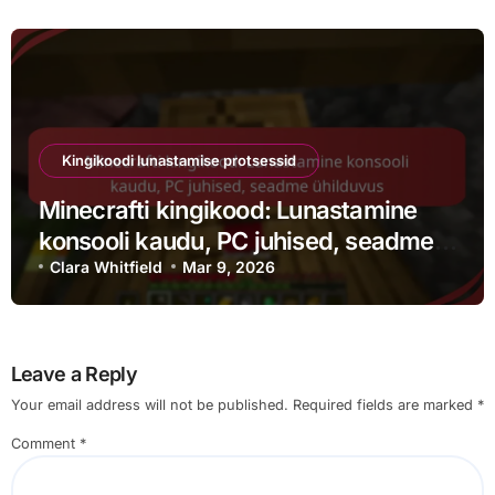
Kingikoodi lunastamise protsessid
Minecrafti kingikood: Lunastamine
konsooli kaudu, PC juhised, seadme
ühilduvus
Clara Whitfield
Mar 9, 2026
Leave a Reply
Your email address will not be published.
Required fields are marked
*
Comment
*