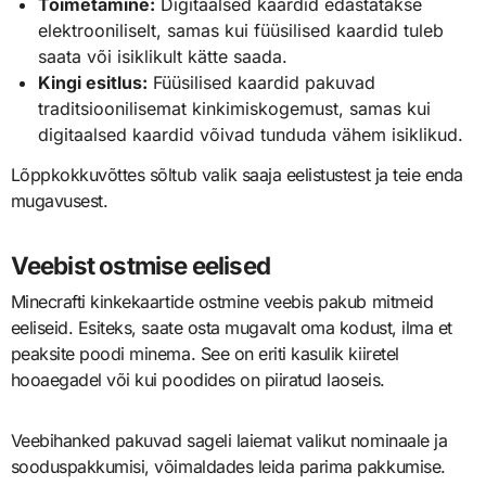
Toimetamine:
Digitaalsed kaardid edastatakse
elektrooniliselt, samas kui füüsilised kaardid tuleb
saata või isiklikult kätte saada.
Kingi esitlus:
Füüsilised kaardid pakuvad
traditsioonilisemat kinkimiskogemust, samas kui
digitaalsed kaardid võivad tunduda vähem isiklikud.
Lõppkokkuvõttes sõltub valik saaja eelistustest ja teie enda
mugavusest.
Veebist ostmise eelised
Minecrafti kinkekaartide ostmine veebis pakub mitmeid
eeliseid. Esiteks, saate osta mugavalt oma kodust, ilma et
peaksite poodi minema. See on eriti kasulik kiiretel
hooaegadel või kui poodides on piiratud laoseis.
Veebihanked pakuvad sageli laiemat valikut nominaale ja
sooduspakkumisi, võimaldades leida parima pakkumise.