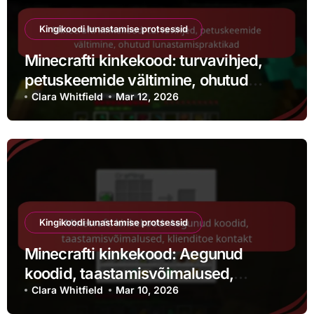
Kingikoodi lunastamise protsessid
Minecrafti kinkekood: turvavihjed,
petuskeemide vältimine, ohutud
lunastamispraktikad
Clara Whitfield
Mar 12, 2026
Kingikoodi lunastamise protsessid
Minecrafti kinkekood: Aegunud
koodid, taastamisvõimalused,
klienditoe kontakt
Clara Whitfield
Mar 10, 2026