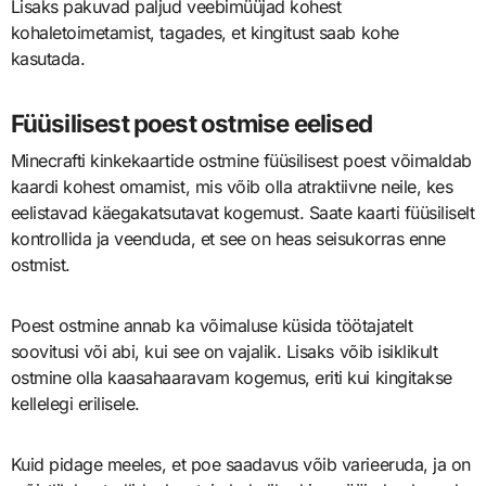
Lisaks pakuvad paljud veebimüüjad kohest
kohaletoimetamist, tagades, et kingitust saab kohe
kasutada.
Füüsilisest poest ostmise eelised
Minecrafti kinkekaartide ostmine füüsilisest poest võimaldab
kaardi kohest omamist, mis võib olla atraktiivne neile, kes
eelistavad käegakatsutavat kogemust. Saate kaarti füüsiliselt
kontrollida ja veenduda, et see on heas seisukorras enne
ostmist.
Poest ostmine annab ka võimaluse küsida töötajatelt
soovitusi või abi, kui see on vajalik. Lisaks võib isiklikult
ostmine olla kaasahaaravam kogemus, eriti kui kingitakse
kellelegi erilisele.
Kuid pidage meeles, et poe saadavus võib varieeruda, ja on