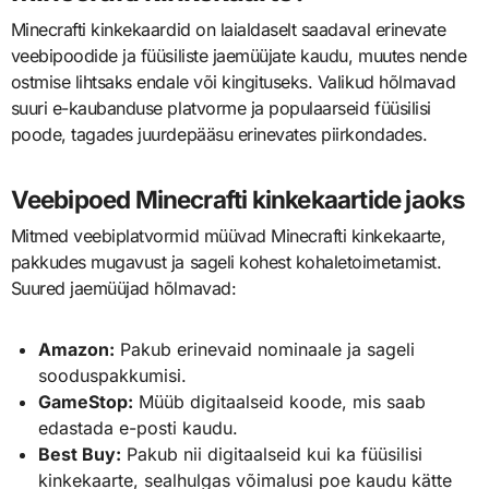
Minecrafti kinkekaardid on laialdaselt saadaval erinevate
veebipoodide ja füüsiliste jaemüüjate kaudu, muutes nende
ostmise lihtsaks endale või kingituseks. Valikud hõlmavad
suuri e-kaubanduse platvorme ja populaarseid füüsilisi
poode, tagades juurdepääsu erinevates piirkondades.
Veebipoed Minecrafti kinkekaartide jaoks
Mitmed veebiplatvormid müüvad Minecrafti kinkekaarte,
pakkudes mugavust ja sageli kohest kohaletoimetamist.
Suured jaemüüjad hõlmavad:
Amazon:
Pakub erinevaid nominaale ja sageli
sooduspakkumisi.
GameStop:
Müüb digitaalseid koode, mis saab
edastada e-posti kaudu.
Best Buy:
Pakub nii digitaalseid kui ka füüsilisi
kinkekaarte, sealhulgas võimalusi poe kaudu kätte