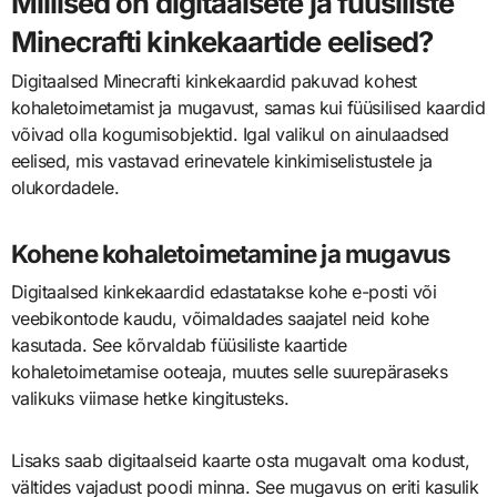
Millised on digitaalsete ja füüsiliste
Minecrafti kinkekaartide eelised?
Digitaalsed Minecrafti kinkekaardid pakuvad kohest
kohaletoimetamist ja mugavust, samas kui füüsilised kaardid
võivad olla kogumisobjektid. Igal valikul on ainulaadsed
eelised, mis vastavad erinevatele kinkimiselistustele ja
olukordadele.
Kohene kohaletoimetamine ja mugavus
Digitaalsed kinkekaardid edastatakse kohe e-posti või
veebikontode kaudu, võimaldades saajatel neid kohe
kasutada. See kõrvaldab füüsiliste kaartide
kohaletoimetamise ooteaja, muutes selle suurepäraseks
valikuks viimase hetke kingitusteks.
Lisaks saab digitaalseid kaarte osta mugavalt oma kodust,
vältides vajadust poodi minna. See mugavus on eriti kasulik