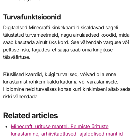
Turvafunktsioonid
Digitaalsed Minecrafti kinkekaardid sisaldavad sageli
täiustatud turvameetmeid, nagu ainulaadsed koodid, mida
saab kasutada ainult üks kord. See vähendab varguse või
pettuse riski, tagades, et saaja saab oma kingituse
täisväärtuse.
Füüsilised kaardid, kuigi turvalised, võivad olla enne
lunastamist rohkem kaldu kaduma või varastamisele.
Hoidmine neid turvalises kohas kuni kinkimiseni aitab seda
riski vähendada.
Related articles
Minecrafti ürituse mantel: Eelmiste ürituste
lunastamine, arhiivitaotlused, ajaloolised mantlid