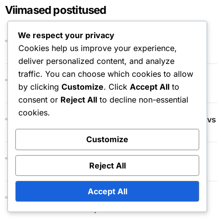
Viimased postitused
We respect your privacy
Minecrafti kinkekood: turvavihjed, petuskeemide
Cookies help us improve your experience,
vältimine, ohutud lunastamispraktikad
deliver personalized content, and analyze
traffic. You can choose which cookies to allow
Minecrafti tokeni nõudmine: Turvameetmed,
by clicking
Customize
. Click
Accept All
to
Pettuste vältimine, Ohutegurid tehingutes
consent or
Reject All
to decline non-essential
cookies.
Minecrafti kinkekaart: Ostuvõimalused, Digitaalne vs
füüsiline, Jaemüüjate saadavus
Customize
Minecrafti turu token: kinkekaardi vahetamine,
Reject All
tokenite vahetamine, väärtus
Accept All
Minecrafti kinkekood: Aegunud koodid,
taastamisvõimalused, klienditoe kontakt