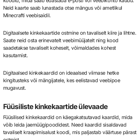
koodid, mida saab edastada e-posti või veebikonto kaudu.
Neid kaarte saab lunastada otse mängus või ametlikul
Minecrafti veebisaidil.
Digitaalsete kinkekaartide ostmine on tavaliselt kiire ja lihtne.
Saate neid osta erinevatelt veebimüüjatelt ning kood
saadetakse tavaliselt koheselt, võimaldades kohest
kasutamist.
Digitaalsed kinkekaardid on ideaalsed viimase hetke
kingitusteks või mängijatele, kes eelistavad veebipoe
mugavust.
Füüsiliste kinkekaartide ülevaade
Füüsilised kinkekaardid on käegakatsutavad kaardid, mida
võib leida jaemüügipoodidest. Need kaardid sisaldavad
tavaliselt kraapimisalust koodi, mis paljastab väärtuse pärast
ostmist.