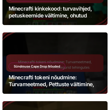
Minecrafti kinkekood: turvavihjed,
petuskeemide vältimine, ohutud
lunastamispraktikad
Sündmuse Cape Drop Nõuded
Minecrafti tokeni nõudmine:
Turvameetmed, Pettuste vältimine,
Ohutegurid tehingutes