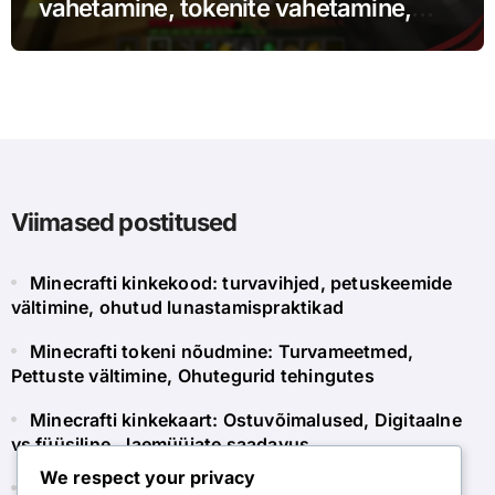
vahetamine, tokenite vahetamine,
väärtus
Viimased postitused
Minecrafti kinkekood: turvavihjed, petuskeemide
vältimine, ohutud lunastamispraktikad
Minecrafti tokeni nõudmine: Turvameetmed,
Pettuste vältimine, Ohutegurid tehingutes
Minecrafti kinkekaart: Ostuvõimalused, Digitaalne
vs füüsiline, Jaemüüjate saadavus
We respect your privacy
Minecrafti turu token: kinkekaardi vahetamine,