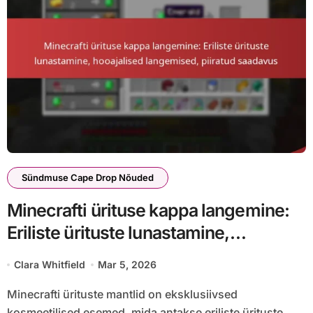
Sündmuse Cape Drop Nõuded
Minecrafti ürituse kappa langemine:
Eriliste ürituste lunastamine,
hooajalised langemised, piiratud
Clara Whitfield
Mar 5, 2026
saadavus
Minecrafti ürituste mantlid on eksklusiivsed
kosmeetilised esemed, mida antakse eriliste ürituste