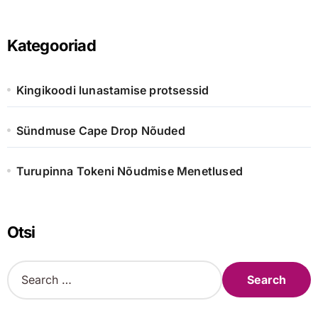
Kategooriad
Kingikoodi lunastamise protsessid
Sündmuse Cape Drop Nõuded
Turupinna Tokeni Nõudmise Menetlused
Otsi
S
e
a
r