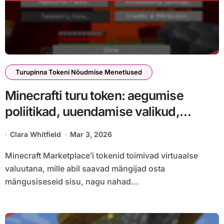
Turupinna Tokeni Nõudmise Menetlused
Minecrafti turu token: aegumise
poliitikad, uuendamise valikud,
klienditugi
Clara Whitfield
Mar 3, 2026
Minecraft Marketplace’i tokenid toimivad virtuaalse
valuutana, mille abil saavad mängijad osta
mängusiseseid sisu, nagu nahad...