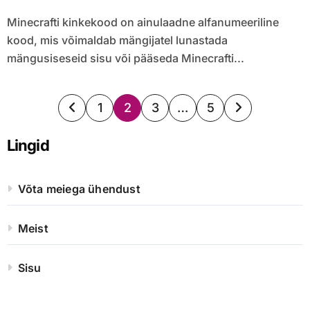
Minecrafti kinkekood on ainulaadne alfanumeeriline
kood, mis võimaldab mängijatel lunastada
mängusiseseid sisu või pääseda Minecrafti...
Posts
1
2
3
…
5
pagination
Lingid
Võta meiega ühendust
Meist
Sisu