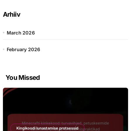
c
h
Arhiiv
f
o
r
March 2026
:
February 2026
You Missed
Kingikoodi lunastamise protsessid