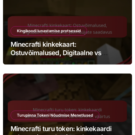
Kingikoodi lunastamise protsessid
Minecrafti kinkekaart:
Ostuvõimalused, Digitaalne vs
füüsiline, Jaemüüjate saadavus
Turupinna Tokeni Nõudmise Menetlused
Minecrafti turu token: kinkekaardi