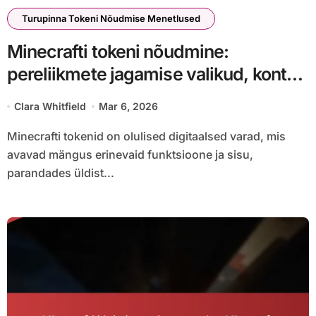
Turupinna Tokeni Nõudmise Menetlused
Minecrafti tokeni nõudmine:
pereliikmete jagamise valikud, konto
seaded, õigused
Clara Whitfield
Mar 6, 2026
Minecrafti tokenid on olulised digitaalsed varad, mis
avavad mängus erinevaid funktsioone ja sisu,
parandades üldist...