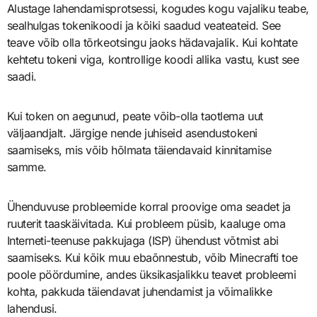
Alustage lahendamisprotsessi, kogudes kogu vajaliku teabe,
sealhulgas tokenikoodi ja kõiki saadud veateateid. See
teave võib olla tõrkeotsingu jaoks hädavajalik. Kui kohtate
kehtetu tokeni viga, kontrollige koodi allika vastu, kust see
saadi.
Kui token on aegunud, peate võib-olla taotlema uut
väljaandjalt. Järgige nende juhiseid asendustokeni
saamiseks, mis võib hõlmata täiendavaid kinnitamise
samme.
Ühenduvuse probleemide korral proovige oma seadet ja
ruuterit taaskäivitada. Kui probleem püsib, kaaluge oma
Interneti-teenuse pakkujaga (ISP) ühendust võtmist abi
saamiseks. Kui kõik muu ebaõnnestub, võib Minecrafti toe
poole pöördumine, andes üksikasjalikku teavet probleemi
kohta, pakkuda täiendavat juhendamist ja võimalikke
lahendusi.