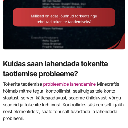
Kuidas saan lahendada tokenite
taotlemise probleeme?
Tokenite taotlemise
probleemide lahendamine
Minecraftis
hõlmab mitme teguri kontrollimist, sealhulgas teie konto
staatust, serveri kättesaadavust, seadme ühilduvust, võrgu
seadeid ja tokenite kehtivust. Kontrollides süsteemselt igaüht
neist elementidest, saate tõhusalt tuvastada ja lahendada
probleemi.