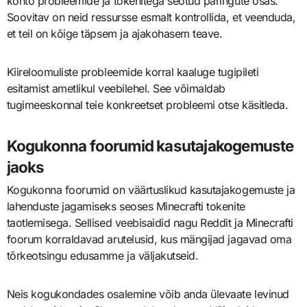
konto probleemide ja tokenitega seotud päringute osas.
Soovitav on neid ressursse esmalt kontrollida, et veenduda,
et teil on kõige täpsem ja ajakohasem teave.
Kiireloomuliste probleemide korral kaaluge tugipileti
esitamist ametlikul veebilehel. See võimaldab
tugimeeskonnal teie konkreetset probleemi otse käsitleda.
Kogukonna foorumid kasutajakogemuste
jaoks
Kogukonna foorumid on väärtuslikud kasutajakogemuste ja
lahenduste jagamiseks seoses Minecrafti tokenite
taotlemisega. Sellised veebisaidid nagu Reddit ja Minecrafti
foorum korraldavad arutelusid, kus mängijad jagavad oma
tõrkeotsingu edusamme ja väljakutseid.
Neis kogukondades osalemine võib anda ülevaate levinud