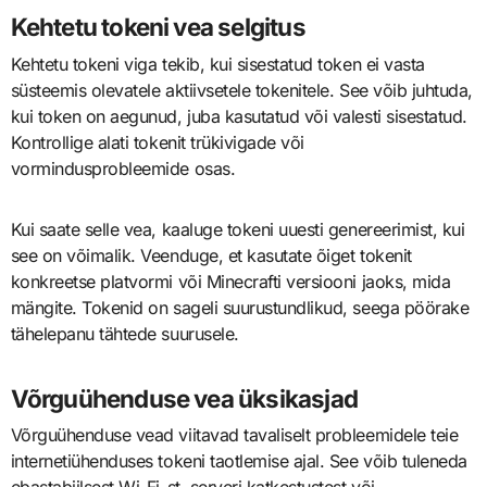
Kehtetu tokeni vea selgitus
Kehtetu tokeni viga tekib, kui sisestatud token ei vasta
süsteemis olevatele aktiivsetele tokenitele. See võib juhtuda,
kui token on aegunud, juba kasutatud või valesti sisestatud.
Kontrollige alati tokenit trükivigade või
vormindusprobleemide osas.
Kui saate selle vea, kaaluge tokeni uuesti genereerimist, kui
see on võimalik. Veenduge, et kasutate õiget tokenit
konkreetse platvormi või Minecrafti versiooni jaoks, mida
mängite. Tokenid on sageli suurustundlikud, seega pöörake
tähelepanu tähtede suurusele.
Võrguühenduse vea üksikasjad
Võrguühenduse vead viitavad tavaliselt probleemidele teie
internetiühenduses tokeni taotlemise ajal. See võib tuleneda