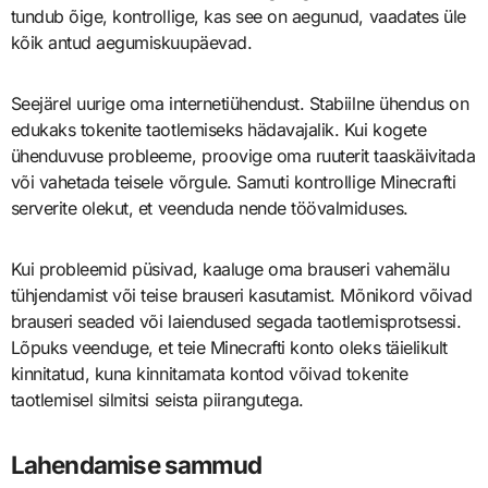
tundub õige, kontrollige, kas see on aegunud, vaadates üle
kõik antud aegumiskuupäevad.
Seejärel uurige oma internetiühendust. Stabiilne ühendus on
edukaks tokenite taotlemiseks hädavajalik. Kui kogete
ühenduvuse probleeme, proovige oma ruuterit taaskäivitada
või vahetada teisele võrgule. Samuti kontrollige Minecrafti
serverite olekut, et veenduda nende töövalmiduses.
Kui probleemid püsivad, kaaluge oma brauseri vahemälu
tühjendamist või teise brauseri kasutamist. Mõnikord võivad
brauseri seaded või laiendused segada taotlemisprotsessi.
Lõpuks veenduge, et teie Minecrafti konto oleks täielikult
kinnitatud, kuna kinnitamata kontod võivad tokenite
taotlemisel silmitsi seista piirangutega.
Lahendamise sammud