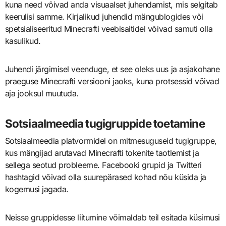
kuna need võivad anda visuaalset juhendamist, mis selgitab
keerulisi samme. Kirjalikud juhendid mängublogides või
spetsialiseeritud Minecrafti veebisaitidel võivad samuti olla
kasulikud.
Juhendi järgimisel veenduge, et see oleks uus ja asjakohane
praeguse Minecrafti versiooni jaoks, kuna protsessid võivad
aja jooksul muutuda.
Sotsiaalmeedia tugigruppide toetamine
Sotsiaalmeedia platvormidel on mitmesuguseid tugigruppe,
kus mängijad arutavad Minecrafti tokenite taotlemist ja
sellega seotud probleeme. Facebooki grupid ja Twitteri
hashtagid võivad olla suurepärased kohad nõu küsida ja
kogemusi jagada.
Neisse gruppidesse liitumine võimaldab teil esitada küsimusi