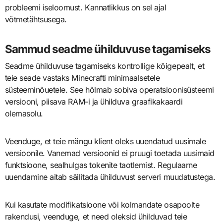
probleemi iseloomust. Kannatlikkus on sel ajal
võtmetähtsusega.
Sammud seadme ühilduvuse tagamiseks
Seadme ühilduvuse tagamiseks kontrollige kõigepealt, et
teie seade vastaks Minecrafti minimaalsetele
süsteeminõuetele. See hõlmab sobiva operatsioonisüsteemi
versiooni, piisava RAM-i ja ühilduva graafikakaardi
olemasolu.
Veenduge, et teie mängu klient oleks uuendatud uusimale
versioonile. Vanemad versioonid ei pruugi toetada uusimaid
funktsioone, sealhulgas tokenite taotlemist. Regulaarne
uuendamine aitab säilitada ühilduvust serveri muudatustega.
Kui kasutate modifikatsioone või kolmandate osapoolte
rakendusi, veenduge, et need oleksid ühilduvad teie