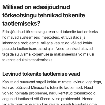
Millised on edasijõudnud
tõrkeotsingu tehnikad tokenite
taotlemiseks?
Edasijõudnud tõrkeotsingu tehnikad tokenite taotlemiseks
hõlmavad süsteemseid meetodeid, et tuvastada ja
lahendada probleeme, millega kasutajad võivad kokku
puutuda taotlemisprotsessi ajal. Need tehnikad aitavad
tagada sujuvama kogemuse ja maksimeerida võimalusi
tokenite edukaks taotlemiseks.
Levinud tokenite taotlemise vead
Kasutajad puutuvad sageli kokku mitmete levinud vigadega,
kui nad püüavad Minecraftis tokenite taotlemisel. Need
võivad hõlmata probleeme, nagu kehtetud tokenikoodid,
aegunud taotlused või ühenduvuse probleemid. Nende
vigade mõistmine aitab kasutajatel kiiresti tuvastada oma