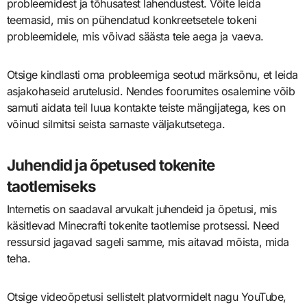
probleemidest ja tõhusatest lahendustest. Võite leida
teemasid, mis on pühendatud konkreetsetele tokeni
probleemidele, mis võivad säästa teie aega ja vaeva.
Otsige kindlasti oma probleemiga seotud märksõnu, et leida
asjakohaseid arutelusid. Nendes foorumites osalemine võib
samuti aidata teil luua kontakte teiste mängijatega, kes on
võinud silmitsi seista sarnaste väljakutsetega.
Juhendid ja õpetused tokenite
taotlemiseks
Internetis on saadaval arvukalt juhendeid ja õpetusi, mis
käsitlevad Minecrafti tokenite taotlemise protsessi. Need
ressursid jagavad sageli samme, mis aitavad mõista, mida
teha.
Otsige videoõpetusi sellistelt platvormidelt nagu YouTube,