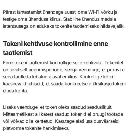
Pärast lähtestamist ühendage uuesti oma Wi-Fi võrku ja
testige oma ühenduse kiirus. Stabiilne ühendus madala
latentsusega on edukaks tokenite taotlemiseks hädavajalik.
Tokeni kehtivuse kontrollimine enne
taotlemist
Enne tokeni taotlemist kontrollige selle kehtivust. Tokenitel
on tavaliselt aegumisperiood, seega veenduge, et proovite
seda taotleda lubatud ajavahemikus. Kontrollige kõiki
kaasnevaid juhiseid, et saada konkreetseid üksikasju tokeni
eluea kohta.
Lisaks veenduge, et token oleks saadud seaduslikult.
Mitteametlikest allikatest saadud tokenid ei pruugi töötada
või võivad olla kehtetud. Kasutage alati usaldusväärseid
platvorme tokenite hankimiseks.