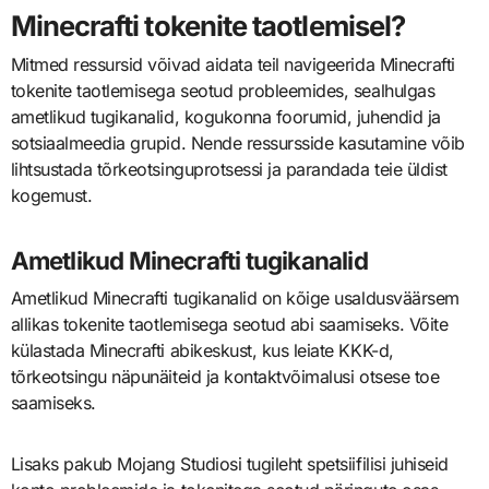
Minecrafti tokenite taotlemisel?
Mitmed ressursid võivad aidata teil navigeerida Minecrafti
tokenite taotlemisega seotud probleemides, sealhulgas
ametlikud tugikanalid, kogukonna foorumid, juhendid ja
sotsiaalmeedia grupid. Nende ressursside kasutamine võib
lihtsustada tõrkeotsinguprotsessi ja parandada teie üldist
kogemust.
Ametlikud Minecrafti tugikanalid
Ametlikud Minecrafti tugikanalid on kõige usaldusväärsem
allikas tokenite taotlemisega seotud abi saamiseks. Võite
külastada Minecrafti abikeskust, kus leiate KKK-d,
tõrkeotsingu näpunäiteid ja kontaktvõimalusi otsese toe
saamiseks.
Lisaks pakub Mojang Studiosi tugileht spetsiifilisi juhiseid