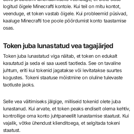
logitud õigele Minecrafti kontole. Kui teil on mitu kontot,
veenduge, et token vastab õigele. Kui probleemid püsivad,
kaaluge Minecrafti toe poole pöördumist konto taastamise
osas.
Token juba lunastatud vea tagajärjed
Token juba lunastatud viga näitab, et token on edukalt
kasutatud ja seda ei saa uuesti taotleda. See on tavaline
juhtum, eriti kui tokenid jagatakse või levitatakse suurtes
kogustes. Tokeni staatuse mõistmine on oluline tulevaste
taotluste jaoks.
Selle vea vältimiseks jälgige, milliseid tokenid olete juba
lunastanud. Kui arvate, et token peaks endiselt olema kehtiv,
kontrollige oma konto juhtpaneelilt lunastamise staatust. Kui
vajalik, võtke ühendust klienditoega, et selgitada tokeni
staatust.