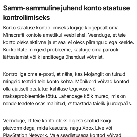
Samm-sammuline juhend konto staatuse
kontrollimiseks
Konto staatuse kontrollimiseks logige kõigepealt oma
Minecrafti kontole ametlikul veebilehel. Veenduge, et teie
konto oleks aktiivne ja et seal ei oleks piiranguid ega keelde.
Kui kohtate mingeid probleeme, kaaluge oma parooli
lähtestamist või klienditoega ühendust võtmist.
Kontrollige oma e-posti, et näha, kas Mojangilt on tulnud
mingeid teateid teie konto kohta. Mõnikord võivad kontod
olla ajutiselt peatatud kahtlase tegevuse või
makseprobleemide tõttu. Lahendage kõik mured, mis on
nende teadete osas mainitud, et taastada täielik juurdepääs.
Veenduge, et teie konto oleks õigesti seotud kõigi
platvormidega, mida kasutate, nagu Xbox Live või
PlayStation Network. Vale seadistusega kontod võivad