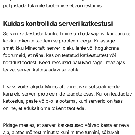
põhjustada tokenite taotlemise ebaõnnestumisi.
Kuidas kontrollida serveri katkestusi
Serveri katkestuste kontrollimine on hädavajalik, kui puutute
kokku tokenite taotlemise probleemidega. Külastage
ametlikku Minecrafti serveri oleku lehte või kogukonna
foorumeid, et näha, kas on teatatud katkestustest või
hooldustöödest. Need ressursid pakuvad sageli reaalajas
teavet serveri kättesaadavuse kohta.
Lisaks võite jälgida Minecrafti ametlikke sotsiaalmeedia
kanaleid serveri probleemide teadete osas. Kui on teadaolev
katkestus, peate võib-olla ootama, kuni serverid on taas
online, et edukalt oma tokenit taotleda.
Pidage meeles, et serveri katkestused võivad kesta erineva
aja, alates mõnest minutist kuni mitme tunnini, sõltuvalt