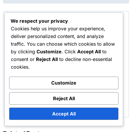
By
Clara Whitfield
We respect your privacy
Cookies help us improve your experience,
Clara Whitfield on kirglik mängija ja Minecrafti
deliver personalized content, and analyze
entusiast, kes armastab avastada plokkide
traffic. You can choose which cookies to allow
universumi lõputuid võimalusi. Tal on oskus
by clicking
Customize
. Click
Accept All
to
avastada peidetud aardeid ja sügav arusaam
consent or
Reject All
to decline non-essential
mängumehaanikatest, jagades oma teadmisi
cookies.
kinkekoodide lunastamise ja ürituste langemise
kohta, aidates teistel mängijatel oma
Customize
mängukogemust parandada. Kui ta ei meisterda
Minecraftis, naudib Clara oma seiklustest
Reject All
kirjutamist ja mängijate kogukonnaga ühenduse
loomist.
Accept All