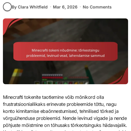
By Clara Whitfield
Mar 6, 2026
No Comments
Minecrafti tokenite taotlemine võib mõnikord olla
frustratsiooniallikaks erinevate probleemide tõttu, nagu
konto kinnitamise ebaõnnestumised, tehnilised tõrked ja
võrguühenduse probleemid. Nende levinud vigade ja nende
põhjuste mõistmine on tõhusaks tõrkeotsinguks hädavajalik.