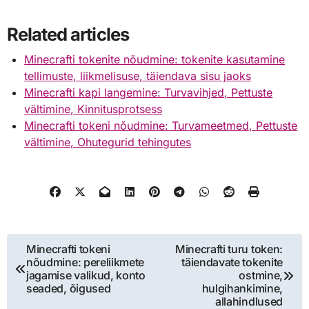
Related articles
Minecrafti tokenite nõudmine: tokenite kasutamine
tellimuste, liikmelisuse, täiendava sisu jaoks
Minecrafti kapi langemine: Turvavihjed, Pettuste
vältimine, Kinnitusprotsess
Minecrafti tokeni nõudmine: Turvameetmed, Pettuste
vältimine, Ohutegurid tehingutes
Post
Minecrafti tokeni
Minecrafti turu token:
nõudmine: pereliikmete
täiendavate tokenite
navigation
jagamise valikud, konto
ostmine,
seaded, õigused
hulgihankimine,
allahindlused