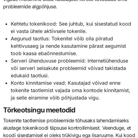
probleemide algpõhjuse.
Kehtetu tokenikood: See juhtub, kui sisestatud kood
ei vasta ühele aktiivsele tokenile.
Aegunud taotlus: Tokenitel võib olla piiratud
kehtivusaeg ja nende kasutamine pärast aegumist
toob kaasa ebaõnnestumise.
Serveri ühenduvuse probleemid: Internetiühenduse
või serveri seisakute probleemid võivad takistada
edukaid taotlusi.
Konto kinnitamise vead: Kasutajad võivad enne
tokenite taotlemist vajada oma kontode kinnitamist,
ja selle eiramine võib põhjustada vigu.
Tõrkeotsingu meetodid
Tokenite taotlemise probleemide tõhusaks lahendamiseks
alustage tokenikoodi täpsuse kontrollimisest. Veenduge, et
koodi sisestamisel ei oleks trükivigu ega lisaruume. Kui kood