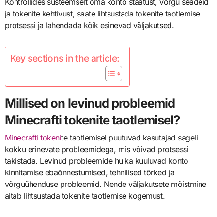
Kontrollides süsteemselt oma konto staatust, võrgu seadeid
ja tokenite kehtivust, saate lihtsustada tokenite taotlemise
protsessi ja lahendada kõik esinevad väljakutsed.
Key sections in the article:
Millised on levinud probleemid
Minecrafti tokenite taotlemisel?
Minecrafti tokeni
te taotlemisel puutuvad kasutajad sageli
kokku erinevate probleemidega, mis võivad protsessi
takistada. Levinud probleemide hulka kuuluvad konto
kinnitamise ebaõnnestumised, tehnilised tõrked ja
võrguühenduse probleemid. Nende väljakutsete mõistmine
aitab lihtsustada tokenite taotlemise kogemust.