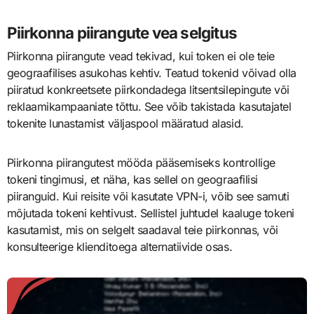
Piirkonna piirangute vea selgitus
Piirkonna piirangute vead tekivad, kui token ei ole teie
geograafilises asukohas kehtiv. Teatud tokenid võivad olla
piiratud konkreetsete piirkondadega litsentsilepingute või
reklaamikampaaniate tõttu. See võib takistada kasutajatel
tokenite lunastamist väljaspool määratud alasid.
Piirkonna piirangutest mööda pääsemiseks kontrollige
tokeni tingimusi, et näha, kas sellel on geograafilisi
piiranguid. Kui reisite või kasutate VPN-i, võib see samuti
mõjutada tokeni kehtivust. Sellistel juhtudel kaaluge tokeni
kasutamist, mis on selgelt saadaval teie piirkonnas, või
konsulteerige klienditoega alternatiivide osas.