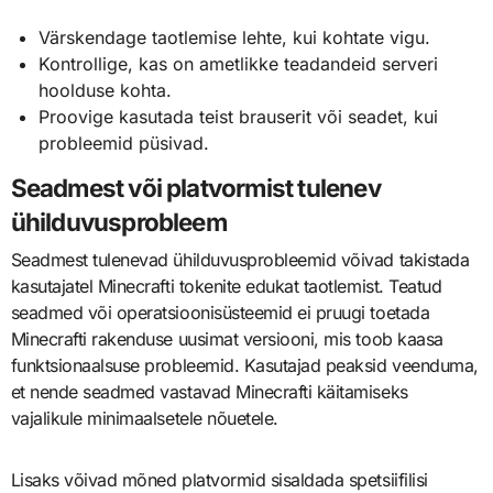
Värskendage taotlemise lehte, kui kohtate vigu.
Kontrollige, kas on ametlikke teadandeid serveri
hoolduse kohta.
Proovige kasutada teist brauserit või seadet, kui
probleemid püsivad.
Seadmest või platvormist tulenev
ühilduvusprobleem
Seadmest tulenevad ühilduvusprobleemid võivad takistada
kasutajatel Minecrafti tokenite edukat taotlemist. Teatud
seadmed või operatsioonisüsteemid ei pruugi toetada
Minecrafti rakenduse uusimat versiooni, mis toob kaasa
funktsionaalsuse probleemid. Kasutajad peaksid veenduma,
et nende seadmed vastavad Minecrafti käitamiseks
vajalikule minimaalsetele nõuetele.
Lisaks võivad mõned platvormid sisaldada spetsiifilisi