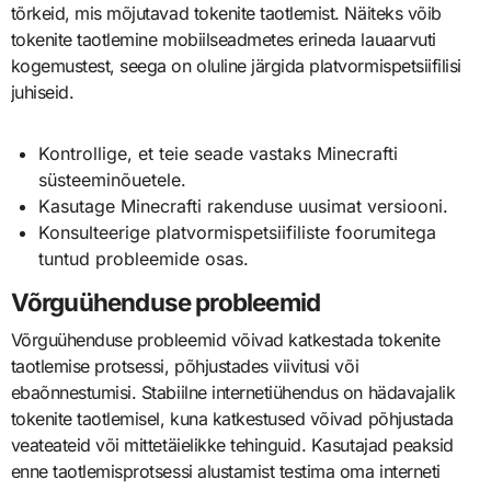
tõrkeid, mis mõjutavad tokenite taotlemist. Näiteks võib
tokenite taotlemine mobiilseadmetes erineda lauaarvuti
kogemustest, seega on oluline järgida platvormispetsiifilisi
juhiseid.
Kontrollige, et teie seade vastaks Minecrafti
süsteeminõuetele.
Kasutage Minecrafti rakenduse uusimat versiooni.
Konsulteerige platvormispetsiifiliste foorumitega
tuntud probleemide osas.
Võrguühenduse probleemid
Võrguühenduse probleemid võivad katkestada tokenite
taotlemise protsessi, põhjustades viivitusi või
ebaõnnestumisi. Stabiilne internetiühendus on hädavajalik
tokenite taotlemisel, kuna katkestused võivad põhjustada
veateateid või mittetäielikke tehinguid. Kasutajad peaksid
enne taotlemisprotsessi alustamist testima oma interneti