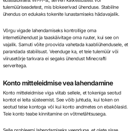
ebastabiilsest Wi-Fi-st, serveri katkestustest või
tulemüüriseadetest, mis blokeerivad ühenduse. Stabiilne
ühendus on edukaks tokenite lunastamiseks hädavajalik.
Võrgu vigade lahendamiseks kontrollige oma
internetiühendust ja taaskäivitage oma ruuter, kui see on
vajalik. Samuti võite proovida vahetada kaabliühendusele, et
parandada stabiilsust. Veenduge ka, et teie tulemüür või
viirusetõrje tarkvara ei segaks ühendust Minecrafti
serveritega.
Konto mitteleidmise vea lahendamine
Konto mitteleidmise viga viitab sellele, et tokeniga seotud
kontot ei leita süsteemist. See võib juhtuda, kui token on
seotud teise kontoga või kui konto andmetes on ebakõlasid.
Teie konto teabe kinnitamine on võtmetähtsusega.
Selle probleemi lahendamiseks veenduge, et olete sisse