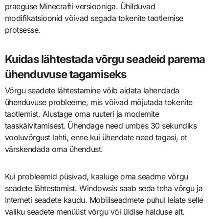
praeguse Minecrafti versiooniga. Ühilduvad
modifikatsioonid võivad segada tokenite taotlemise
protsesse.
Kuidas lähtestada võrgu seadeid parema
ühenduvuse tagamiseks
Võrgu seadete lähtestamine võib aidata lahendada
ühenduvuse probleeme, mis võivad mõjutada tokenite
taotlemist. Alustage oma ruuteri ja modemite
taaskäivitamisest. Ühendage need umbes 30 sekundiks
vooluvõrgust lahti, enne kui ühendate need tagasi, et
värskendada oma ühendust.
Kui probleemid püsivad, kaaluge oma seadme võrgu
seadete lähtestamist. Windowsis saab seda teha võrgu ja
Interneti seadete kaudu. Mobiilseadmete puhul leiate selle
valiku seadete menüüst võrgu või üldise halduse alt.