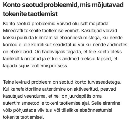
Konto seotud probleemid, mis mõjutavad
tokenite taotlemist
Konto seotud probleemid võivad oluliselt mõjutada
Minecrafti tokenite taotlemise võimet. Kasutajad võivad
kokku puutuda kinnitamise ebaõnnestumistega, kui nende
kontod ei ole korralikult seadistatud või kui nende andmetes
on ebakõlasid. On hädavajalik tagada, et teie konto oleks
täielikult kinnitatud ja et kõik andmed oleksid täpsed, et
tagada sujuv taotlemisprotsess.
Teine levinud probleem on seotud konto turvaseadetega.
Kui kahefaktoriline autentimine on aktiveeritud, peavad
kasutajad veenduma, et neil on juurdepääs oma
autentimismeetodile tokeni taotlemise ajal. Selle eiramine
võib põhjustada viivitusi või täielikke ebaõnnestumisi
tokenite taotlemisel.