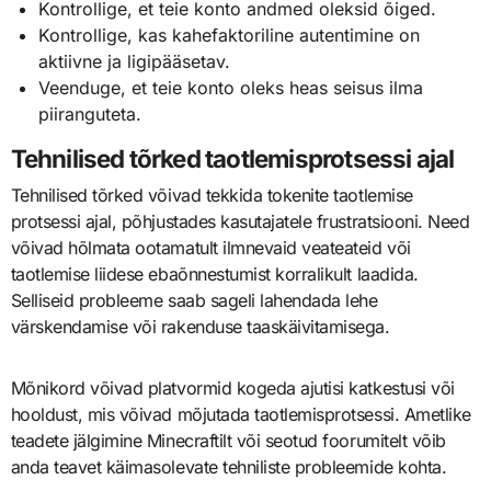
Kontrollige, et teie konto andmed oleksid õiged.
Kontrollige, kas kahefaktoriline autentimine on
aktiivne ja ligipääsetav.
Veenduge, et teie konto oleks heas seisus ilma
piiranguteta.
Tehnilised tõrked taotlemisprotsessi ajal
Tehnilised tõrked võivad tekkida tokenite taotlemise
protsessi ajal, põhjustades kasutajatele frustratsiooni. Need
võivad hõlmata ootamatult ilmnevaid veateateid või
taotlemise liidese ebaõnnestumist korralikult laadida.
Selliseid probleeme saab sageli lahendada lehe
värskendamise või rakenduse taaskäivitamisega.
Mõnikord võivad platvormid kogeda ajutisi katkestusi või
hooldust, mis võivad mõjutada taotlemisprotsessi. Ametlike
teadete jälgimine Minecraftilt või seotud foorumitelt võib
anda teavet käimasolevate tehniliste probleemide kohta.