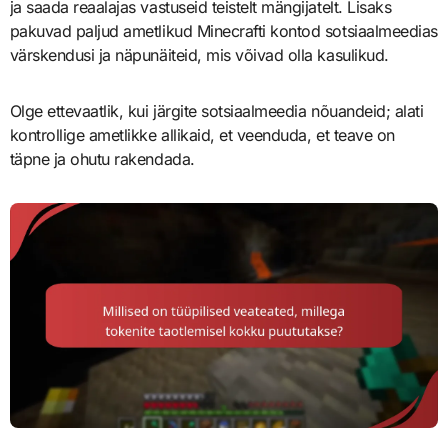
ja saada reaalajas vastuseid teistelt mängijatelt. Lisaks
pakuvad paljud ametlikud Minecrafti kontod sotsiaalmeedias
värskendusi ja näpunäiteid, mis võivad olla kasulikud.
Olge ettevaatlik, kui järgite sotsiaalmeedia nõuandeid; alati
kontrollige ametlikke allikaid, et veenduda, et teave on
täpne ja ohutu rakendada.