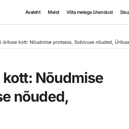
Avaleht
Meist
Võta meiega ühendust
Sis
i ürituse kott: Nõudmise protsess, Sobivuse nõuded, Üritus
e kott: Nõudmise
se nõuded,