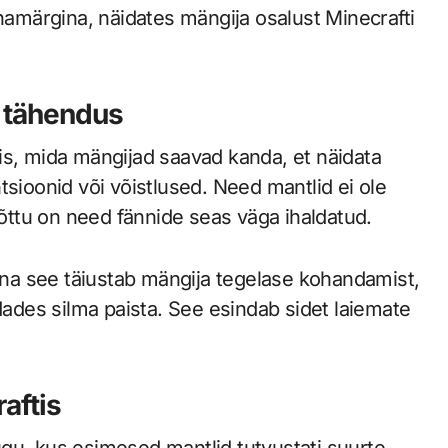
nnamärgina, näidates mängija osalust Minecrafti
a tähendus
is, mida mängijad saavad kanda, et näidata
tsioonid või võistlused. Need mantlid ei ole
ttu on need fännide seas väga ihaldatud.
na see täiustab mängija tegelase kohandamist,
des silma paista. See esindab sidet laiemate
aftis
alugu, kus esimesed mantlid tutvustati suurte