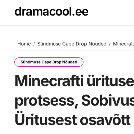
Skip
dramacool.ee
to
content
Home
Sündmuse Cape Drop Nõuded
Minecraft
Sündmuse Cape Drop Nõuded
Minecrafti üritus
protsess, Sobivu
Üritusest osavõtt