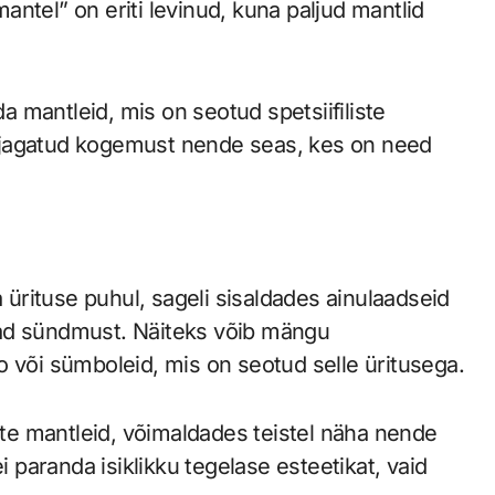
ntel” on eriti levinud, kuna paljud mantlid
 mantleid, mis on seotud spetsiifiliste
 jagatud kogemust nende seas, kes on need
a ürituse puhul, sageli sisaldades ainulaadseid
vad sündmust. Näiteks võib mängu
o või sümboleid, mis on seotud selle üritusega.
e mantleid, võimaldades teistel näha nende
i paranda isiklikku tegelase esteetikat, vaid