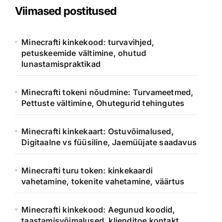
Viimased postitused
Minecrafti kinkekood: turvavihjed,
petuskeemide vältimine, ohutud
lunastamispraktikad
Minecrafti tokeni nõudmine: Turvameetmed,
Pettuste vältimine, Ohutegurid tehingutes
Minecrafti kinkekaart: Ostuvõimalused,
Digitaalne vs füüsiline, Jaemüüjate saadavus
Minecrafti turu token: kinkekaardi
vahetamine, tokenite vahetamine, väärtus
Minecrafti kinkekood: Aegunud koodid,
taastamisvõimalused, klienditoe kontakt