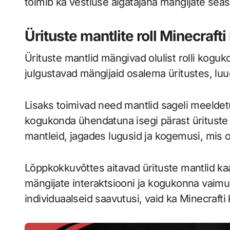
toimib ka vestluse algatajana mängijate seas
Ürituste mantlite roll Minecraf
Ürituste mantlid mängivad olulist rolli kog
julgustavad mängijaid osalema üritustes, lu
Lisaks toimivad need mantlid sageli meeldetu
kogukonda ühendatuna isegi pärast ürituste
mantleid, jagades lugusid ja kogemusi, mis 
Lõppkokkuvõttes aitavad ürituste mantlid kaa
mängijate interaktsiooni ja kogukonna vaimu
individuaalseid saavutusi, vaid ka Minecraft