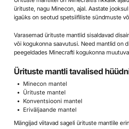
ürituste, nagu Minecon, ajal. Aastate jooksul
igaüks on seotud spetsiifiliste sündmuste v
Varasemad ürituste mantlid sisaldavad disa
või kogukonna saavutusi. Need mantlid on di
peegeldades Minecrafti kogukonna muutuva
Ürituste mantli tavalised hüüd
Minecon mantel
Ürituste mantel
Konventsiooni mantel
Eriväljaande mantel
Mängijad viitavad sageli ürituste mantlile er