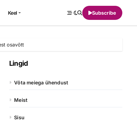
u
Keel
Subscribe
est osavõtt
Lingid
Võta meiega ühendust
Meist
Sisu