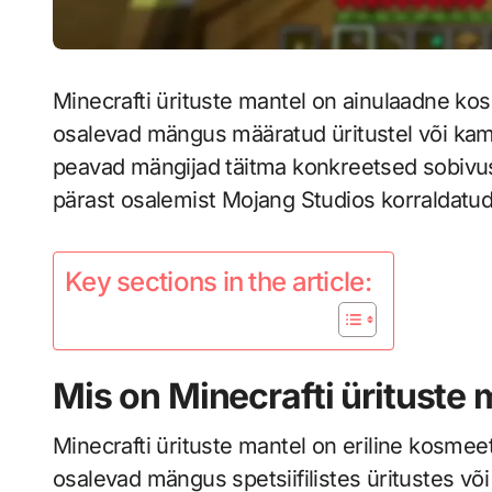
Minecrafti ürituste mantel on ainulaadne kos
osalevad mängus määratud üritustel või kam
peavad mängijad täitma konkreetsed sobivus
pärast osalemist Mojang Studios korraldatud 
Key sections in the article:
Mis on Minecrafti ürituste 
Minecrafti ürituste mantel on eriline kosmee
osalevad mängus spetsiifilistes üritustes või