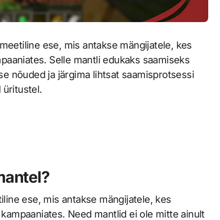
meetiline ese, mis antakse mängijatele, kes
paaniates. Selle mantli edukaks saamiseks
e nõuded ja järgima lihtsat saamisprotsessi
üritustel.
mantel?
tiline ese, mis antakse mängijatele, kes
 kampaaniates. Need mantlid ei ole mitte ainult