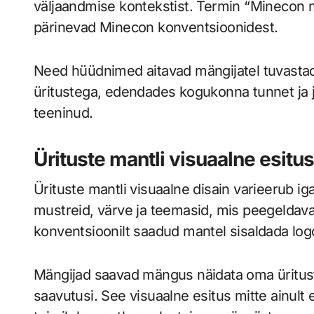
väljaandmise kontekstist. Termin “Minecon ma
pärinevad Minecon konventsioonidest.
Need hüüdnimed aitavad mängijatel tuvastada
üritustega, edendades kogukonna tunnet ja
teeninud.
Ürituste mantli visuaalne esitus
Ürituste mantli visuaalne disain varieerub ig
mustreid, värve ja teemasid, mis peegelda
konventsioonilt saadud mantel sisaldada log
Mängijad saavad mängus näidata oma üritust
saavutusi. See visuaalne esitus mitte ainult e