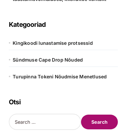
Kategooriad
Kingikoodi lunastamise protsessid
Sündmuse Cape Drop Nõuded
Turupinna Tokeni Nõudmise Menetlused
Otsi
S
e
a