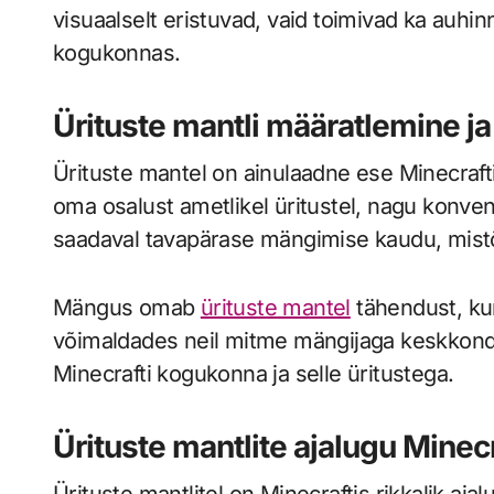
visuaalselt eristuvad, vaid toimivad ka auhi
kogukonnas.
Ürituste mantli määratlemine j
Ürituste mantel on ainulaadne ese Minecraft
oma osalust ametlikel üritustel, nagu konven
saadaval tavapärase mängimise kaudu, mistõ
Mängus omab
ürituste mantel
tähendust, ku
võimaldades neil mitme mängijaga keskkonda
Minecrafti kogukonna ja selle üritustega.
Ürituste mantlite ajalugu Minecr
Ürituste mantlitel on Minecraftis rikkalik aj