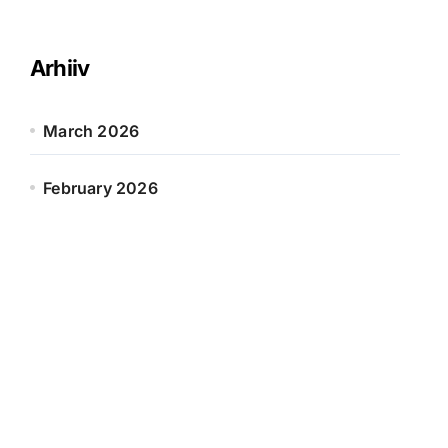
r
c
h
Arhiiv
f
o
r
March 2026
:
February 2026