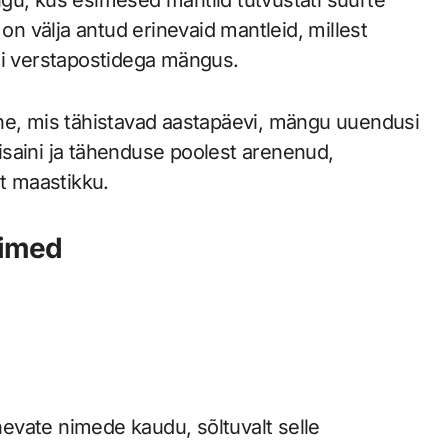
 on välja antud erinevaid mantleid, millest
õi verstapostidega mängus.
ine, mis tähistavad aastapäevi, mängu uuendusi
saini ja tähenduse poolest arenenud,
t maastikku.
nimed
inevate nimede kaudu, sõltuvalt selle