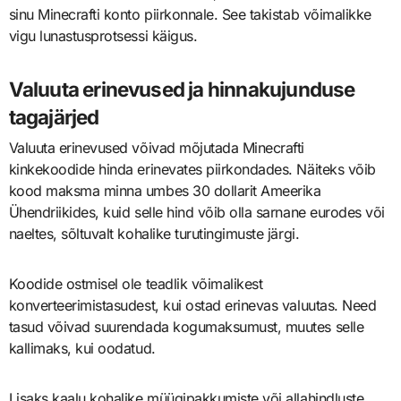
sinu Minecrafti konto piirkonnale. See takistab võimalikke
vigu lunastusprotsessi käigus.
Valuuta erinevused ja hinnakujunduse
tagajärjed
Valuuta erinevused võivad mõjutada Minecrafti
kinkekoodide hinda erinevates piirkondades. Näiteks võib
kood maksma minna umbes 30 dollarit Ameerika
Ühendriikides, kuid selle hind võib olla sarnane eurodes või
naeltes, sõltuvalt kohalike turutingimuste järgi.
Koodide ostmisel ole teadlik võimalikest
konverteerimistasudest, kui ostad erinevas valuutas. Need
tasud võivad suurendada kogumaksumust, muutes selle
kallimaks, kui oodatud.
Lisaks kaalu kohalike müügipakkumiste või allahindluste