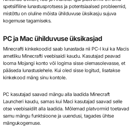
spetsiifiline lunastusprotsess ja potentsiaalsed probleemid,
mistõttu on oluline mõista ühilduvuse üksikasju sujuva
kogemuse tagamiseks.
PC ja Mac ühilduvuse üksikasjad
Minecrafti kinkekoodid saab lunastada nii PC-l kui ka Macis
ametliku Minecrafti veebisaidi kaudu. Kasutajad peavad
looma Mojangi konto või logima sisse olemasolevasse, et
pääseda lunastuslehele. Kui oled sisse logitud, lisatakse
kinkekood mäng sinu kontole.
PC kasutajad saavad mängu alla laadida Minecraft
Launcheri kaudu, samas kui Maci kasutajad saavad selle
otse veebisaidilt alla laadida. Mõlemad platvormid toetavad
samu mängu funktsioone ja uuendusi, tagades ühtse
mängukogemuse.