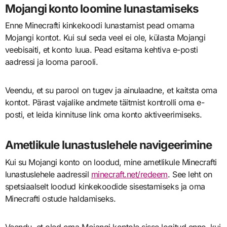
Mojangi konto loomine lunastamiseks
Enne Minecrafti kinkekoodi lunastamist pead omama
Mojangi kontot. Kui sul seda veel ei ole, külasta Mojangi
veebisaiti, et konto luua. Pead esitama kehtiva e-posti
aadressi ja looma parooli.
Veendu, et su parool on tugev ja ainulaadne, et kaitsta oma
kontot. Pärast vajalike andmete täitmist kontrolli oma e-
posti, et leida kinnituse link oma konto aktiveerimiseks.
Ametlikule lunastuslehele navigeerimine
Kui su Mojangi konto on loodud, mine ametlikule Minecrafti
lunastuslehele aadressil
minecraft.net/redeem
. See leht on
spetsiaalselt loodud kinkekoodide sisestamiseks ja oma
Minecrafti ostude haldamiseks.
Veendu, et oled oma Mojangi kontole sisse logitud enne, kui