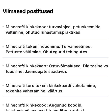
Viimased postitused
Minecrafti kinkekood: turvavihjed, petuskeemide
vältimine, ohutud lunastamispraktikad
Minecrafti tokeni nõudmine: Turvameetmed,
Pettuste vältimine, Ohutegurid tehingutes
Minecrafti kinkekaart: Ostuvõimalused, Digitaalne vs
füüsiline, Jaemüüjate saadavus
Minecrafti turu token: kinkekaardi vahetamine,
tokenite vahetamine, väärtus
Minecrafti kinkekood: Aegunud koodid,
taastamisvõimalused, klienditoe kontakt