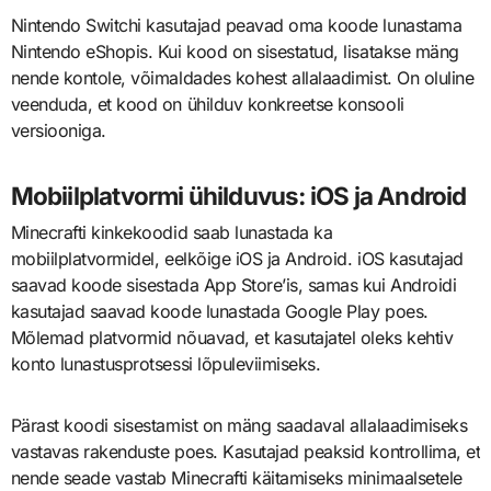
Nintendo Switchi kasutajad peavad oma koode lunastama
Nintendo eShopis. Kui kood on sisestatud, lisatakse mäng
nende kontole, võimaldades kohest allalaadimist. On oluline
veenduda, et kood on ühilduv konkreetse konsooli
versiooniga.
Mobiilplatvormi ühilduvus: iOS ja Android
Minecrafti kinkekoodid saab lunastada ka
mobiilplatvormidel, eelkõige iOS ja Android. iOS kasutajad
saavad koode sisestada App Store’is, samas kui Androidi
kasutajad saavad koode lunastada Google Play poes.
Mõlemad platvormid nõuavad, et kasutajatel oleks kehtiv
konto lunastusprotsessi lõpuleviimiseks.
Pärast koodi sisestamist on mäng saadaval allalaadimiseks
vastavas rakenduste poes. Kasutajad peaksid kontrollima, et
nende seade vastab Minecrafti käitamiseks minimaalsetele