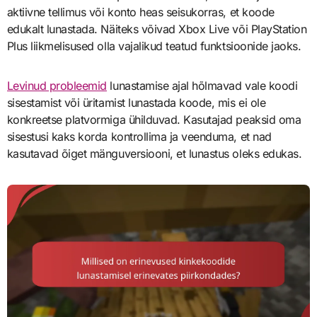
aktiivne tellimus või konto heas seisukorras, et koode
edukalt lunastada. Näiteks võivad Xbox Live või PlayStation
Plus liikmelisused olla vajalikud teatud funktsioonide jaoks.
Levinud probleemid
lunastamise ajal hõlmavad vale koodi
sisestamist või üritamist lunastada koode, mis ei ole
konkreetse platvormiga ühilduvad. Kasutajad peaksid oma
sisestusi kaks korda kontrollima ja veenduma, et nad
kasutavad õiget mänguversiooni, et lunastus oleks edukas.