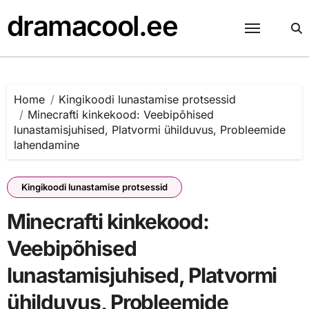
Skip
dramacool.ee
to
content
Home
Kingikoodi lunastamise protsessid
Minecrafti kinkekood: Veebipõhised
lunastamisjuhised, Platvormi ühilduvus, Probleemide
lahendamine
Kingikoodi lunastamise protsessid
Minecrafti kinkekood:
Veebipõhised
lunastamisjuhised, Platvormi
ühilduvus, Probleemide