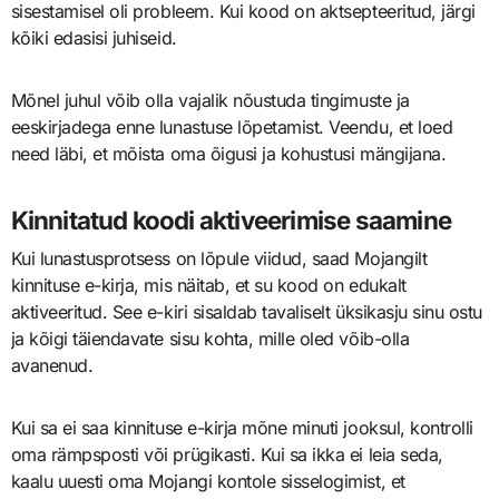
sisestamisel oli probleem. Kui kood on aktsepteeritud, järgi
kõiki edasisi juhiseid.
Mõnel juhul võib olla vajalik nõustuda tingimuste ja
eeskirjadega enne lunastuse lõpetamist. Veendu, et loed
need läbi, et mõista oma õigusi ja kohustusi mängijana.
Kinnitatud koodi aktiveerimise saamine
Kui lunastusprotsess on lõpule viidud, saad Mojangilt
kinnituse e-kirja, mis näitab, et su kood on edukalt
aktiveeritud. See e-kiri sisaldab tavaliselt üksikasju sinu ostu
ja kõigi täiendavate sisu kohta, mille oled võib-olla
avanenud.
Kui sa ei saa kinnituse e-kirja mõne minuti jooksul, kontrolli
oma rämpsposti või prügikasti. Kui sa ikka ei leia seda,
kaalu uuesti oma Mojangi kontole sisselogimist, et