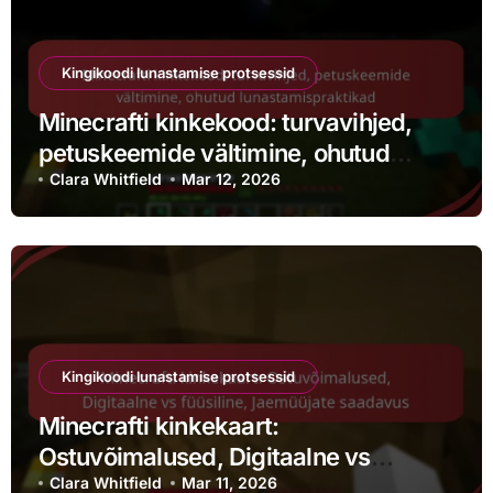
Kingikoodi lunastamise protsessid
Minecrafti kinkekood: turvavihjed,
petuskeemide vältimine, ohutud
lunastamispraktikad
Clara Whitfield
Mar 12, 2026
Kingikoodi lunastamise protsessid
Minecrafti kinkekaart:
Ostuvõimalused, Digitaalne vs
füüsiline, Jaemüüjate saadavus
Clara Whitfield
Mar 11, 2026