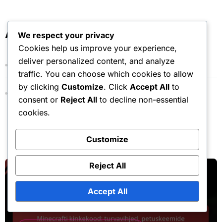
r
c
h
Arhiiv
We respect your privacy
f
Cookies help us improve your experience,
o
deliver personalized content, and analyze
r
March 2026
:
traffic. You can choose which cookies to allow
by clicking
Customize
. Click
Accept All
to
February 2026
consent or
Reject All
to decline non-essential
cookies.
Customize
You Missed
Reject All
Accept All