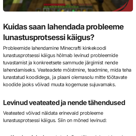
Kuidas saan lahendada probleeme
lunastusprotsessi käigus?
Probleemide lahendamine Minecrafti kinkekoodi
lunastusprotsessi käigus hõlmab levinud probleemide
tuvastamist ja konkreetsete sammude järgimist nende
lahendamiseks. Veateadete mõistmine, teadmine, mida teha
lunastatud koodidega, ja plaani olemasolu mitte töötavate
koodide jaoks võivad muuta kogemuse sujuvamaks.
Levinud veateated ja nende tähendused
Veateated võivad näidata erinevaid probleeme
lunastusprotsessi käigus. Siin on mõned levinud: