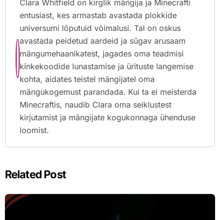
Clara Whitfield on kirglik mängija ja Minecrafti
entusiast, kes armastab avastada plokkide
universumi lõputuid võimalusi. Tal on oskus
avastada peidetud aardeid ja sügav arusaam
mängumehaanikatest, jagades oma teadmisi
kinkekoodide lunastamise ja ürituste langemise
kohta, aidates teistel mängijatel oma
mängukogemust parandada. Kui ta ei meisterda
Minecraftis, naudib Clara oma seiklustest
kirjutamist ja mängijate kogukonnaga ühenduse
loomist.
Related Post