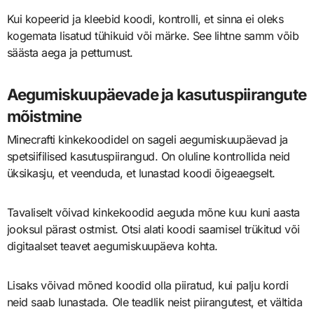
Kui kopeerid ja kleebid koodi, kontrolli, et sinna ei oleks
kogemata lisatud tühikuid või märke. See lihtne samm võib
säästa aega ja pettumust.
Aegumiskuupäevade ja kasutuspiirangute
mõistmine
Minecrafti kinkekoodidel on sageli aegumiskuupäevad ja
spetsiifilised kasutuspiirangud. On oluline kontrollida neid
üksikasju, et veenduda, et lunastad koodi õigeaegselt.
Tavaliselt võivad kinkekoodid aeguda mõne kuu kuni aasta
jooksul pärast ostmist. Otsi alati koodi saamisel trükitud või
digitaalset teavet aegumiskuupäeva kohta.
Lisaks võivad mõned koodid olla piiratud, kui palju kordi
neid saab lunastada. Ole teadlik neist piirangutest, et vältida