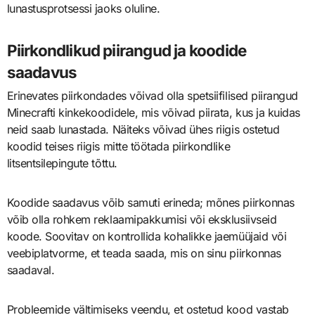
lunastusprotsessi jaoks oluline.
Piirkondlikud piirangud ja koodide
saadavus
Erinevates piirkondades võivad olla spetsiifilised piirangud
Minecrafti kinkekoodidele, mis võivad piirata, kus ja kuidas
neid saab lunastada. Näiteks võivad ühes riigis ostetud
koodid teises riigis mitte töötada piirkondlike
litsentsilepingute tõttu.
Koodide saadavus võib samuti erineda; mõnes piirkonnas
võib olla rohkem reklaamipakkumisi või eksklusiivseid
koode. Soovitav on kontrollida kohalikke jaemüüjaid või
veebiplatvorme, et teada saada, mis on sinu piirkonnas
saadaval.
Probleemide vältimiseks veendu, et ostetud kood vastab