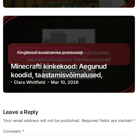
Kingikoodi lunastamise protsessid
Minecrafti kinkekood: Aegunud
koodid, taastamisvõimalused,
klienditoe kontakt
Clara Whitfield
Mar 10, 2026
Leave a Reply
Your email address will not be published.
Required fields are marked
*
Comment
*