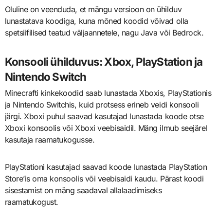
Oluline on veenduda, et mängu versioon on ühilduv
lunastatava koodiga, kuna mõned koodid võivad olla
spetsiifilised teatud väljaannetele, nagu Java või Bedrock.
Konsooli ühilduvus: Xbox, PlayStation ja
Nintendo Switch
Minecrafti kinkekoodid saab lunastada Xboxis, PlayStationis
ja Nintendo Switchis, kuid protsess erineb veidi konsooli
järgi. Xboxi puhul saavad kasutajad lunastada koode otse
Xboxi konsoolis või Xboxi veebisaidil. Mäng ilmub seejärel
kasutaja raamatukogusse.
PlayStationi kasutajad saavad koode lunastada PlayStation
Store’is oma konsoolis või veebisaidi kaudu. Pärast koodi
sisestamist on mäng saadaval allalaadimiseks
raamatukogust.