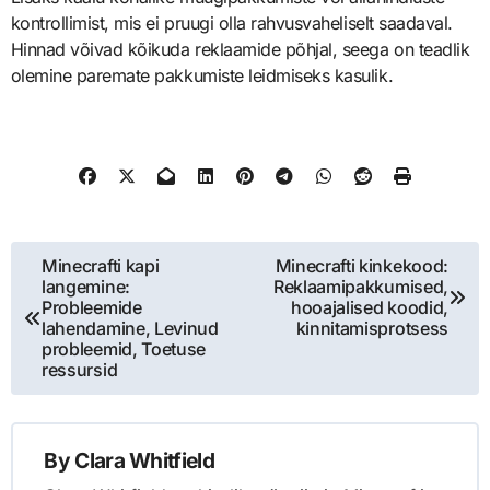
kontrollimist, mis ei pruugi olla rahvusvaheliselt saadaval.
Hinnad võivad kõikuda reklaamide põhjal, seega on teadlik
olemine paremate pakkumiste leidmiseks kasulik.
Post
Minecrafti kapi
Minecrafti kinkekood:
langemine:
Reklaamipakkumised,
navigation
Probleemide
hooajalised koodid,
lahendamine, Levinud
kinnitamisprotsess
probleemid, Toetuse
ressursid
By
Clara Whitfield