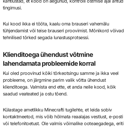
kahtlustad, et kood on aegunud, kontrolli ostmise ajal antud
tingimusi.
Kui kood ikka ei tööta, kaalu oma brauseri vahemälu
tühjendamist või teise brauseri proovimist. Mõnikord võivad
tehnilised tõrked segada lunastusprotsessi.
Klienditoega ühendust võtmine
lahendamata probleemide korral
Kui oled proovinud kõiki tõrkeotsingu samme ja ikka veel
probleeme, on järgmine parim valik võtta ühendust
klienditoega. Valmista end ette, et anda neile kood, kõik
saadud veateated ja ostu tõend.
Külastage ametlikku Minecrafti tugilehte, et leida sobiv
kontaktmeetod, mis võib hõlmata reaalajas vestlust, e-posti
või telefonitoetust. Ole valmis võimalike ooteaegadega, eriti