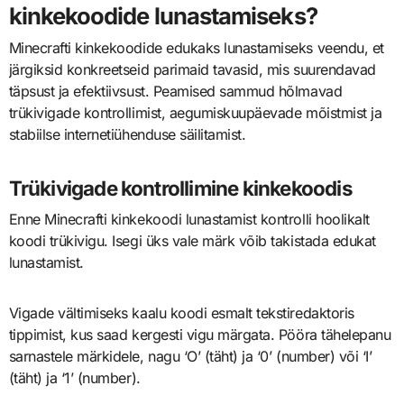
kinkekoodide lunastamiseks?
Minecrafti kinkekoodide edukaks lunastamiseks veendu, et
järgiksid konkreetseid parimaid tavasid, mis suurendavad
täpsust ja efektiivsust. Peamised sammud hõlmavad
trükivigade kontrollimist, aegumiskuupäevade mõistmist ja
stabiilse internetiühenduse säilitamist.
Trükivigade kontrollimine kinkekoodis
Enne Minecrafti kinkekoodi lunastamist kontrolli hoolikalt
koodi trükivigu. Isegi üks vale märk võib takistada edukat
lunastamist.
Vigade vältimiseks kaalu koodi esmalt tekstiredaktoris
tippimist, kus saad kergesti vigu märgata. Pööra tähelepanu
sarnastele märkidele, nagu ‘O’ (täht) ja ‘0’ (number) või ‘I’
(täht) ja ‘1’ (number).