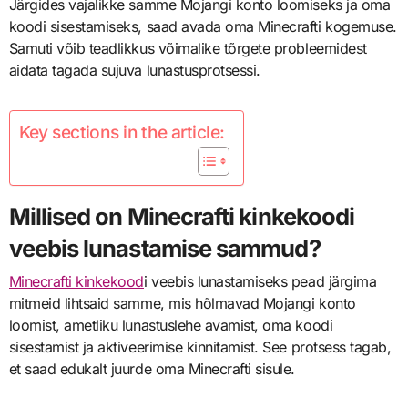
Järgides vajalikke samme Mojangi konto loomiseks ja oma
koodi sisestamiseks, saad avada oma Minecrafti kogemuse.
Samuti võib teadlikkus võimalike tõrgete probleemidest
aidata tagada sujuva lunastusprotsessi.
Key sections in the article:
Millised on Minecrafti kinkekoodi
veebis lunastamise sammud?
Minecrafti kinkekood
i veebis lunastamiseks pead järgima
mitmeid lihtsaid samme, mis hõlmavad Mojangi konto
loomist, ametliku lunastuslehe avamist, oma koodi
sisestamist ja aktiveerimise kinnitamist. See protsess tagab,
et saad edukalt juurde oma Minecrafti sisule.