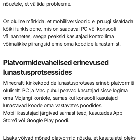
nõuetele, et vältida probleeme.
On oluline märkida, et mobiiliversioonid ei pruugi sisaldada
kõiki funktsioone, mis on saadaval PC või konsooli
väljaannetes, seega peaksid kasutajad kontrollima
võimalikke piiranguid enne oma koodide lunastamist.
Platvormidevahelised erinevused
lunastusprotsessides
Minecrafti kinkekoodide lunastusprotsess erineb platvormiti
oluliselt. PC ja Mac puhul peavad kasutajad sisse logima
oma Mojangi kontole, samas kui konsooli kasutajad
lunastavad koode oma vastavates poodides.
Mobiilikasutajad järgivad sarnast teed, kasutades App
Store’i või Google Play poodi.
Lisaks võivad mõned platvormid nõuda, et kasutajatel oleks