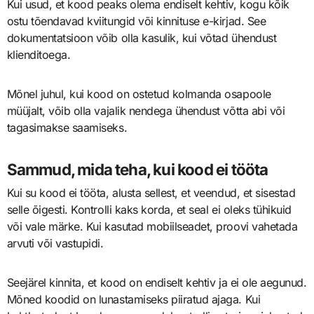
Kui usud, et kood peaks olema endiselt kehtiv, kogu kõik
ostu tõendavad kviitungid või kinnituse e-kirjad. See
dokumentatsioon võib olla kasulik, kui võtad ühendust
klienditoega.
Mõnel juhul, kui kood on ostetud kolmanda osapoole
müüjalt, võib olla vajalik nendega ühendust võtta abi või
tagasimakse saamiseks.
Sammud, mida teha, kui kood ei tööta
Kui su kood ei tööta, alusta sellest, et veendud, et sisestad
selle õigesti. Kontrolli kaks korda, et seal ei oleks tühikuid
või vale märke. Kui kasutad mobiilseadet, proovi vahetada
arvuti või vastupidi.
Seejärel kinnita, et kood on endiselt kehtiv ja ei ole aegunud.
Mõned koodid on lunastamiseks piiratud ajaga. Kui