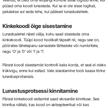
püüad oma koodi lunastada. Kui sa ei ole sisse logitud,
palutakse sul seda teha, kui pääsed lunastuslehele.
Kinkekoodi õige sisestamine
Lunastuslehel näed välja, kuhu saad sisestada oma
kinkekoodi. Tüüpi kood hoolikalt täpselt nii, nagu see on,
pöörates tähelepanu sarnastele tähtedele või numbritele,
nagu ‘O’ ja ‘0’ või ‘I’ ja ‘1’.
Pärast koodi sisestamist kontrolli kaks korda, et seal ei oleks
trükivigu, enne kui esitad. Vale sisestamine toob kaasa tõrke
lunastusprotsessis.
Lunastusprotsessi kinnitamine
Pärast kinkekoodi esitamist saad ekraanile kinnituse. See
kinnitus näitab, kas kood on aktsepteeritud või kas