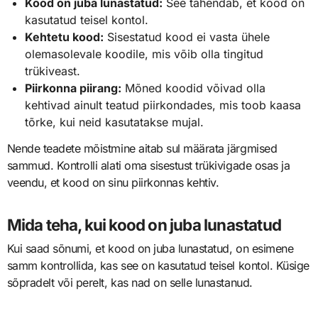
Kood on juba lunastatud:
See tähendab, et kood on
kasutatud teisel kontol.
Kehtetu kood:
Sisestatud kood ei vasta ühele
olemasolevale koodile, mis võib olla tingitud
trükiveast.
Piirkonna piirang:
Mõned koodid võivad olla
kehtivad ainult teatud piirkondades, mis toob kaasa
tõrke, kui neid kasutatakse mujal.
Nende teadete mõistmine aitab sul määrata järgmised
sammud. Kontrolli alati oma sisestust trükivigade osas ja
veendu, et kood on sinu piirkonnas kehtiv.
Mida teha, kui kood on juba lunastatud
Kui saad sõnumi, et kood on juba lunastatud, on esimene
samm kontrollida, kas see on kasutatud teisel kontol. Küsige
sõpradelt või perelt, kas nad on selle lunastanud.