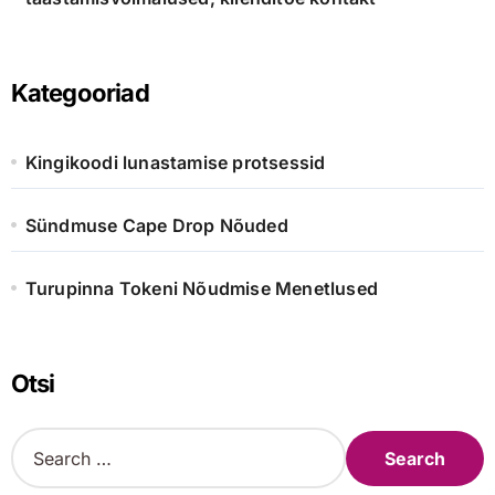
Kategooriad
Kingikoodi lunastamise protsessid
Sündmuse Cape Drop Nõuded
Turupinna Tokeni Nõudmise Menetlused
Otsi
S
e
a