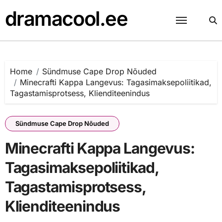
Skip
dramacool.ee
to
content
Home
Sündmuse Cape Drop Nõuded
Minecrafti Kappa Langevus: Tagasimaksepoliitikad,
Tagastamisprotsess, Klienditeenindus
Sündmuse Cape Drop Nõuded
Minecrafti Kappa Langevus:
Tagasimaksepoliitikad,
Tagastamisprotsess,
Klienditeenindus