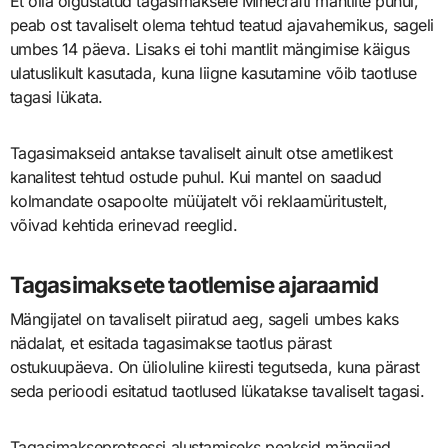
Et olla õigustatud tagasimaksele Minecrafti mantlite puhul,
peab ost tavaliselt olema tehtud teatud ajavahemikus, sageli
umbes 14 päeva. Lisaks ei tohi mantlit mängimise käigus
ulatuslikult kasutada, kuna liigne kasutamine võib taotluse
tagasi lükata.
Tagasimakseid antakse tavaliselt ainult otse ametlikest
kanalitest tehtud ostude puhul. Kui mantel on saadud
kolmandate osapoolte müüjatelt või reklaamüritustelt,
võivad kehtida erinevad reeglid.
Tagasimaksete taotlemise ajaraamid
Mängijatel on tavaliselt piiratud aeg, sageli umbes kaks
nädalat, et esitada tagasimakse taotlus pärast
ostukuupäeva. On ülioluline kiiresti tegutseda, kuna pärast
seda perioodi esitatud taotlused lükatakse tavaliselt tagasi.
Tagasimakseprotsessi alustamiseks peaksid mängijad