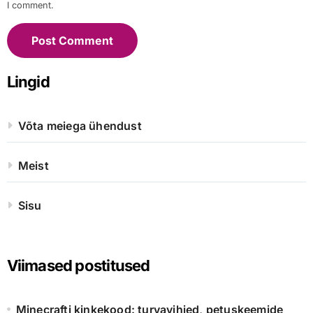
I comment.
Lingid
Võta meiega ühendust
Meist
Sisu
Viimased postitused
Minecrafti kinkekood: turvavihjed, petuskeemide