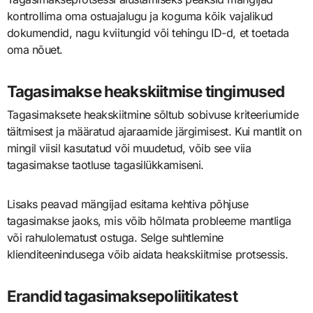
kontrollima oma ostuajalugu ja koguma kõik vajalikud
dokumendid, nagu kviitungid või tehingu ID-d, et toetada
oma nõuet.
Tagasimakse heakskiitmise tingimused
Tagasimaksete heakskiitmine sõltub sobivuse kriteeriumide
täitmisest ja määratud ajaraamide järgimisest. Kui mantlit on
mingil viisil kasutatud või muudetud, võib see viia
tagasimakse taotluse tagasilükkamiseni.
Lisaks peavad mängijad esitama kehtiva põhjuse
tagasimakse jaoks, mis võib hõlmata probleeme mantliga
või rahulolematust ostuga. Selge suhtlemine
klienditeenindusega võib aidata heakskiitmise protsessis.
Erandid tagasimaksepoliitikatest