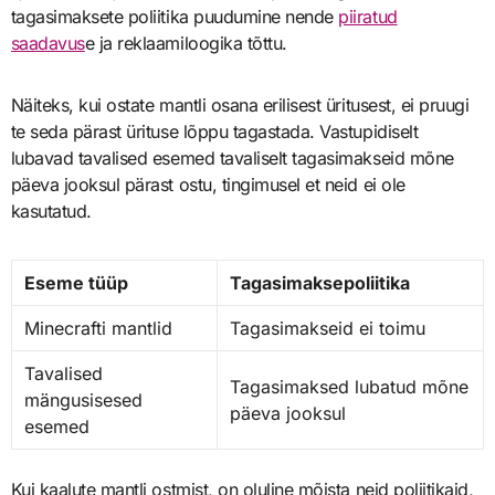
tagasimaksete poliitika puudumine nende
piiratud
saadavus
e ja reklaamiloogika tõttu.
Näiteks, kui ostate mantli osana erilisest üritusest, ei pruugi
te seda pärast ürituse lõppu tagastada. Vastupidiselt
lubavad tavalised esemed tavaliselt tagasimakseid mõne
päeva jooksul pärast ostu, tingimusel et neid ei ole
kasutatud.
Eseme tüüp
Tagasimaksepoliitika
Minecrafti mantlid
Tagasimakseid ei toimu
Tavalised
Tagasimaksed lubatud mõne
mängusisesed
päeva jooksul
esemed
Kui kaalute mantli ostmist, on oluline mõista neid poliitikaid,