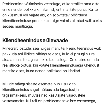
Probleemide vältimiseks veenduge, et kontrollite oma oste
enne nende lõplikku kinnitamist, eriti mantlite puhul. Kui teil
on küsimusi või vajate abi, on soovitatav pöörduda
klienditeeninduse poole, kuid olge valmis piiratud valikuteks
seoses mantlitega.
Klienditeeninduse ülevaade
Minecrafti ostude, sealhulgas mantlite, klienditeenindus võib
pakkuda abi üldiste päringute osas, kuid ei pruugi suuta
aidata mantlite tagasimakse taotlustega. On oluline omada
realistlikke ootusi, kui võtate klienditeenindusega ühendust
mantlite osas, kuna nende poliitikad on kindlad.
Muude mängusiseste esemete puhul suudab
klienditeenindus sageli hõlbustada tagastusi ja
tagasimakseid, muutes nad kasutajate vajadustele
vastavamaks. Kui teil on probleeme tavaliste esemetega,