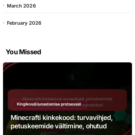
r
March 2026
:
February 2026
You Missed
Kingikoodi lunastamise protsessid
Minecrafti kinkekood: turvavihjed,
petuskeemide vältimine, ohutud
lunastamispraktikad