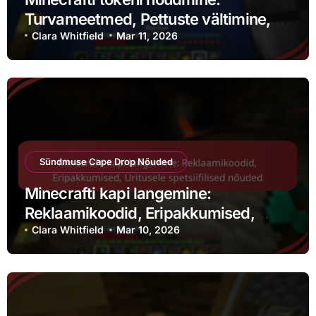
Turvameetmed, Pettuste vältimine,
Ohutegurid tehingutes
Clara Whitfield
Mar 11, 2026
Sündmuse Cape Drop Nõuded
Minecrafti kapi langemine:
Reklaamikoodid, Eripakkumised,
Üritusele spetsiifilised nõuded
Clara Whitfield
Mar 10, 2026