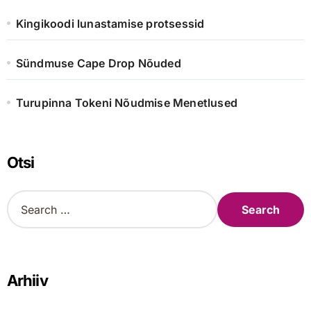
Kingikoodi lunastamise protsessid
Sündmuse Cape Drop Nõuded
Turupinna Tokeni Nõudmise Menetlused
Otsi
S
e
a
r
c
h
Arhiiv
f
o