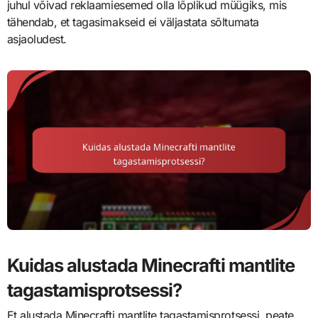
juhul võivad reklaamiesemed olla lõplikud müügiks, mis
tähendab, et tagasimakseid ei väljastata sõltumata
asjaoludest.
Kuidas alustada Minecrafti mantlite
tagastamisprotsessi?
Et alustada Minecrafti mantlite tagastamisprotsessi, peate