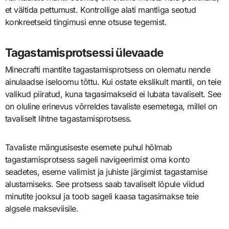
et vältida pettumust. Kontrollige alati mantliga seotud
konkreetseid tingimusi enne otsuse tegemist.
Tagastamisprotsessi ülevaade
Minecrafti mantlite tagastamisprotsess on olematu nende
ainulaadse iseloomu tõttu. Kui ostate ekslikult mantli, on teie
valikud piiratud, kuna tagasimakseid ei lubata tavaliselt. See
on oluline erinevus võrreldes tavaliste esemetega, millel on
tavaliselt lihtne tagastamisprotsess.
Tavaliste mängusiseste esemete puhul hõlmab
tagastamisprotsess sageli navigeerimist oma konto
seadetes, eseme valimist ja juhiste järgimist tagastamise
alustamiseks. See protsess saab tavaliselt lõpule viidud
minutite jooksul ja toob sageli kaasa tagasimakse teie
algsele makseviisile.