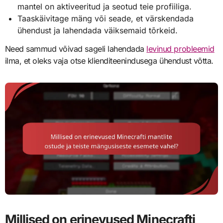
mantel on aktiveeritud ja seotud teie profiiliga.
Taaskäivitage mäng või seade, et värskendada
ühendust ja lahendada väiksemaid tõrkeid.
Need sammud võivad sageli lahendada
levinud probleemid
ilma, et oleks vaja otse klienditeenindusega ühendust võtta.
Millised on erinevused Minecrafti