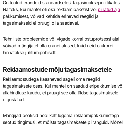
On teatud erandeid standardsetest tagasimaksepoliitikatest.
Näiteks, kui mantel oli osa reklaamipaketist või
piiratud aja
pakkumisest, võivad kehtida erinevad reeglid ja
tagasimakseid ei pruugi olla saadaval.
Tehniliste probleemide või vigade korral ostuprotsessi ajal
võivad mängijatel olla erandi alused, kuid neid olukordi
hinnatakse juhtumipõhiselt.
Reklaamostude mõju tagasimaksetele
Reklaamostudega kaasnevad sageli oma reeglid
tagasimaksete osas. Kui mantel on saadud eripakkumise või
allahindluse kaudu, ei pruugi see olla üldse tagasimaksele
õigustatud.
Mängijad peaksid hoolikalt lugema reklaamipakkumistega
seotud tingimusi, et mõista tagasimaksete piiranguid. Mõnel