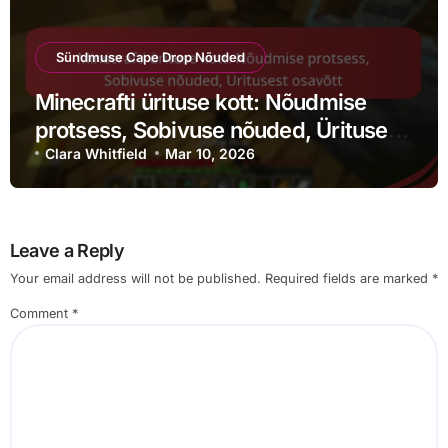
Sündmuse Cape Drop Nõuded
Minecrafti ürituse kott: Nõudmise
protsess, Sobivuse nõuded, Üritusest
osavõtt
Clara Whitfield
Mar 10, 2026
Leave a Reply
Your email address will not be published.
Required fields are marked
*
Comment
*