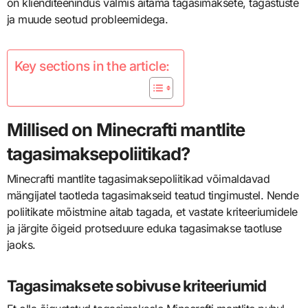
on klienditeenindus valmis aitama tagasimaksete, tagastuste
ja muude seotud probleemidega.
Key sections in the article:
Millised on Minecrafti mantlite
tagasimaksepoliitikad?
Minecrafti mantlite tagasimaksepoliitikad võimaldavad
mängijatel taotleda tagasimakseid teatud tingimustel. Nende
poliitikate mõistmine aitab tagada, et vastate kriteeriumidele
ja järgite õigeid protseduure eduka tagasimakse taotluse
jaoks.
Tagasimaksete sobivuse kriteeriumid