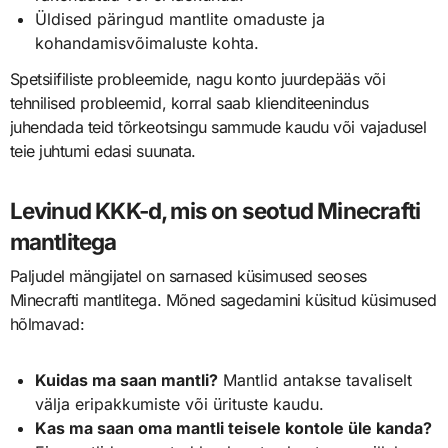
Üldised päringud mantlite omaduste ja
kohandamisvõimaluste kohta.
Spetsiifiliste probleemide, nagu konto juurdepääs või
tehnilised probleemid, korral saab klienditeenindus
juhendada teid tõrkeotsingu sammude kaudu või vajadusel
teie juhtumi edasi suunata.
Levinud KKK-d, mis on seotud Minecrafti
mantlitega
Paljudel mängijatel on sarnased küsimused seoses
Minecrafti mantlitega. Mõned sagedamini küsitud küsimused
hõlmavad:
Kuidas ma saan mantli?
Mantlid antakse tavaliselt
välja eripakkumiste või ürituste kaudu.
Kas ma saan oma mantli teisele kontole üle kanda?