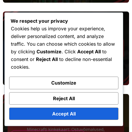
We respect your privacy
Cookies help us improve your experience,
deliver personalized content, and analyze
traffic. You can choose which cookies to allow
by clicking
Customize
. Click
Accept All
to
Sündmuse Cape Drop Nõuded
consent or
Reject All
to decline non-essential
Minecrafti tokeni nõudmine:
cookies.
Turvameetmed, Pettuste vältimine,
Ohutegurid tehingutes
Customize
Reject All
Accept All