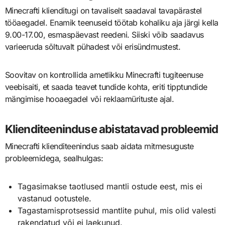
Minecrafti klienditugi on tavaliselt saadaval tavapärastel
tööaegadel. Enamik teenuseid töötab kohaliku aja järgi kella
9.00-17.00, esmaspäevast reedeni. Siiski võib saadavus
varieeruda sõltuvalt pühadest või erisündmustest.
Soovitav on kontrollida ametlikku Minecrafti tugiteenuse
veebisaiti, et saada teavet tundide kohta, eriti tipptundide
mängimise hooaegadel või reklaamürituste ajal.
Klienditeeninduse abistatavad probleemid
Minecrafti klienditeenindus saab aidata mitmesuguste
probleemidega, sealhulgas:
Tagasimakse taotlused mantli ostude eest, mis ei
vastanud ootustele.
Tagastamisprotsessid mantlite puhul, mis olid valesti
rakendatud või ei laekunud.