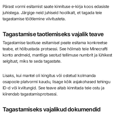
Pärast vormi esitamist saate kinnituse e-kirja koos edasiste
juhistega. Järgige neid juhiseid hoolikalt, et tagada teie
tagastamise töötlemine viivitusteta.
Tagastamise taotlemiseks vajalik teave
Tagastamise taotluse esitamisel peate esitama konkreetse
teabe, et hõlbustada protsessi. See hõlmab teie Minecrafti
konto andmeid, mantliga seotud tellimuse numbrit ja lühikest
selgitust, miks te seda tagastate.
Lisaks, kui mantel oli kingitus või ostetud kolmanda
osapoole platvormi kaudu, lisage kõik asjakohased tehingu
ID-d või kviitungid. See teave aitab kinnitada teie ostu ja
kiirendab tagastamisprotsessi.
Tagastamiseks vajalikud dokumendid