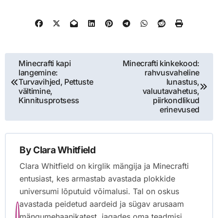
Post
Minecrafti kapi
Minecrafti kinkekood:
langemine:
rahvusvaheline
navigation
Turvavihjed, Pettuste
lunastus,
vältimine,
valuutavahetus,
Kinnitusprotsess
piirkondlikud
erinevused
By
Clara Whitfield
Clara Whitfield on kirglik mängija ja Minecrafti
entusiast, kes armastab avastada plokkide
universumi lõputuid võimalusi. Tal on oskus
avastada peidetud aardeid ja sügav arusaam
mängumehaanikatest, jagades oma teadmisi