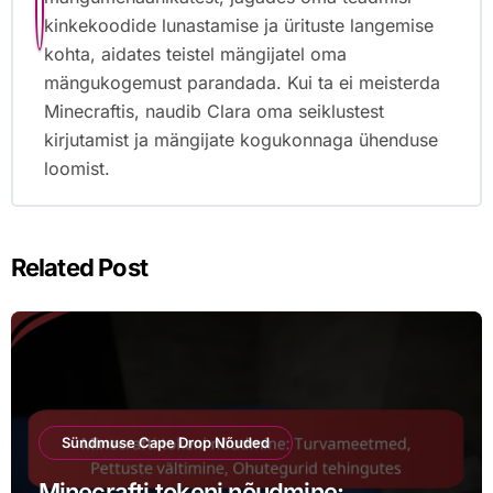
kinkekoodide lunastamise ja ürituste langemise
kohta, aidates teistel mängijatel oma
mängukogemust parandada. Kui ta ei meisterda
Minecraftis, naudib Clara oma seiklustest
kirjutamist ja mängijate kogukonnaga ühenduse
loomist.
Related Post
Sündmuse Cape Drop Nõuded
Minecrafti tokeni nõudmine: