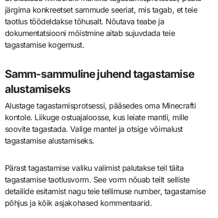
järgima konkreetset sammude seeriat, mis tagab, et teie
taotlus töödeldakse tõhusalt. Nõutava teabe ja
dokumentatsiooni mõistmine aitab sujuvdada teie
tagastamise kogemust.
Samm-sammuline juhend tagastamise
alustamiseks
Alustage tagastamisprotsessi, pääsedes oma Minecrafti
kontole. Liikuge ostuajaloosse, kus leiate mantli, mille
soovite tagastada. Valige mantel ja otsige võimalust
tagastamise alustamiseks.
Pärast tagastamise valiku valimist palutakse teil täita
tagastamise taotlusvorm. See vorm nõuab teilt selliste
detailide esitamist nagu teie tellimuse number, tagastamise
põhjus ja kõik asjakohased kommentaarid.