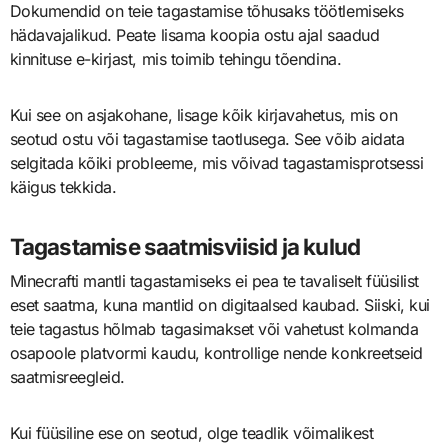
Dokumendid on teie tagastamise tõhusaks töötlemiseks
hädavajalikud. Peate lisama koopia ostu ajal saadud
kinnituse e-kirjast, mis toimib tehingu tõendina.
Kui see on asjakohane, lisage kõik kirjavahetus, mis on
seotud ostu või tagastamise taotlusega. See võib aidata
selgitada kõiki probleeme, mis võivad tagastamisprotsessi
käigus tekkida.
Tagastamise saatmisviisid ja kulud
Minecrafti mantli tagastamiseks ei pea te tavaliselt füüsilist
eset saatma, kuna mantlid on digitaalsed kaubad. Siiski, kui
teie tagastus hõlmab tagasimakset või vahetust kolmanda
osapoole platvormi kaudu, kontrollige nende konkreetseid
saatmisreegleid.
Kui füüsiline ese on seotud, olge teadlik võimalikest