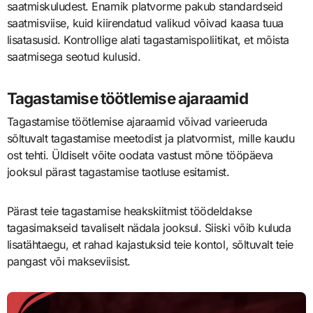
saatmiskuludest. Enamik platvorme pakub standardseid
saatmisviise, kuid kiirendatud valikud võivad kaasa tuua
lisatasusid. Kontrollige alati tagastamispoliitikat, et mõista
saatmisega seotud kulusid.
Tagastamise töötlemise ajaraamid
Tagastamise töötlemise ajaraamid võivad varieeruda
sõltuvalt tagastamise meetodist ja platvormist, mille kaudu
ost tehti. Üldiselt võite oodata vastust mõne tööpäeva
jooksul pärast tagastamise taotluse esitamist.
Pärast teie tagastamise heakskiitmist töödeldakse
tagasimakseid tavaliselt nädala jooksul. Siiski võib kuluda
lisatähtaegu, et rahad kajastuksid teie kontol, sõltuvalt teie
pangast või makseviisist.