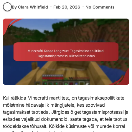
By Clara Whitfield
Feb 20, 2026
No Comments
Kui rääkida Minecrafti mantlitest, on tagasimaksepoliitikate
mõistmine hädavajalik mängijatele, kes soovivad
tagasimakset taotleda. Järgides õiget tagastamisprotsessi ja
esitades vajalikud dokumendid, saate tagada, et teie taotlus
töödeldakse tõhusalt. Kõikide küsimuste või murede korral