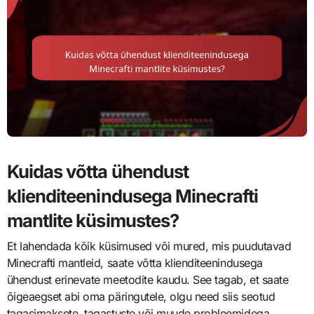
Kuidas võtta ühendust
klienditeenindusega Minecrafti
mantlite küsimustes?
Et lahendada kõik küsimused või mured, mis puudutavad
Minecrafti mantleid, saate võtta klienditeenindusega
ühendust erinevate meetodite kaudu. See tagab, et saate
õigeaegset abi oma päringutele, olgu need siis seotud
tagasimaksete, tagastuste või muude probleemidega.