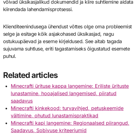
võivad üksikasjalikud dokumendid ja kiire suhtlemine aidata
kiirendada lahendamisprotsessi.
Klienditeenindusega ühendust võttes olge oma probleemist
selge ja esitage kõik asjakohased üksikasjad, nagu
ostukuupäevad ja eseme kirjeldused. See aitab tagada
sujuvama suhtluse, eriti tagastamiseks õigustatud esemete
puhul.
Related articles
Minecrafti ürituse kappa langemine: Eriliste ürituste
lunastamine, hooajalised langemised, piiratud
saadavus
Minecrafti kinkekood: turvavihjed, petuskeemide
vältimine, ohutud lunastamispraktikad
Minecrafti kapi langemine: Regionaalsed piirangud,
Saadavus, Sobivuse kriteeriumid