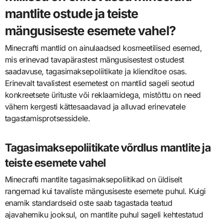
mantlite ostude ja teiste
mängusiseste esemete vahel?
Minecrafti mantlid on ainulaadsed kosmeetilised esemed,
mis erinevad tavapärastest mängusisestest ostudest
saadavuse, tagasimaksepoliitikate ja klienditoe osas.
Erinevalt tavalistest esemetest on mantlid sageli seotud
konkreetsete ürituste või reklaamidega, mistõttu on need
vähem kergesti kättesaadavad ja alluvad erinevatele
tagastamisprotsessidele.
Tagasimaksepoliitikate võrdlus mantlite ja
teiste esemete vahel
Minecrafti mantlite tagasimaksepoliitikad on üldiselt
rangemad kui tavaliste mängusiseste esemete puhul. Kuigi
enamik standardseid oste saab tagastada teatud
ajavahemiku jooksul, on mantlite puhul sageli kehtestatud