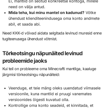
Ei, mantlid on seotud konkreetse kontoga, millele
need on välja antud.
Mida teha, kui minu mantel on kadunud?
Võtke
ühendust klienditeenindusega oma konto andmete
abil, et saada abi.
Need KKK-d võivad aidata selgitada levinud muresid enne
tugiteenusega ühendust võtmist.
Tõrkeotsingu näpunäited levinud
probleemide jaoks
Kui teil on probleeme oma Minecrafti mantliga, kaaluge
järgmisi tõrkeotsingu näpunäiteid:
Veenduge, et teie mäng oleks uuendatud viimasele
versioonile, kuna mantlid ei pruugi vanemates
versioonides õigesti kuvatud olla.
Kontrollige oma konto seadeid, et kinnitada, et